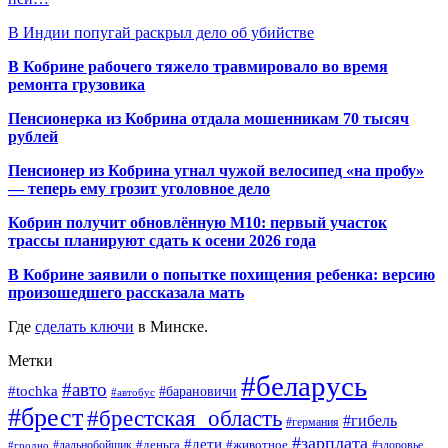
В Индии попугай раскрыл дело об убийстве
В Кобрине рабочего тяжело травмировало во время
ремонта грузовика
Пенсионерка из Кобрина отдала мошенникам 70 тысяч
рублей
Пенсионер из Кобрина угнал чужой велосипед «на пробу»
— теперь ему грозит уголовное дело
Кобрин получит обновлённую М10: первый участок
трассы планируют сдать к осени 2026 года
В Кобрине заявили о попытке похищения ребенка: версию
произошедшего рассказала мать
Где
сделать ключи
в Минске.
Метки
#беларусь
#авто
#tochka
#барановичи
#автобус
#брест
#брестская_область
#гибель
#германия
#зарплата
#дети
#деньга
#животное
#дальнобойщик
#гродно
#здоровье