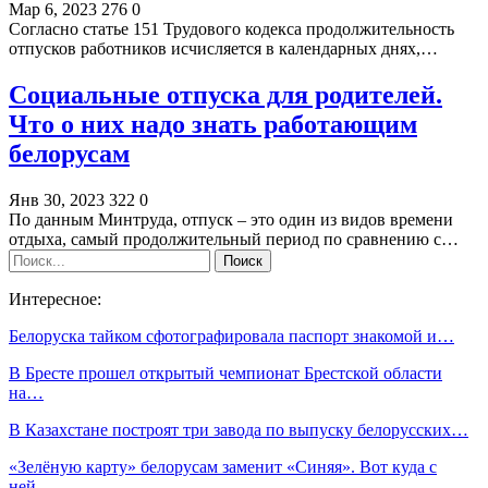
Мар 6, 2023
276
0
Согласно статье 151 Трудового кодекса продолжительность
отпусков работников исчисляется в календарных днях,…
Социальные отпуска для родителей.
Что о них надо знать работающим
белорусам
Янв 30, 2023
322
0
По данным Минтруда, отпуск – это один из видов времени
отдыха, самый продолжительный период по сравнению с…
Интересное:
Белоруска тайком сфотографировала паспорт знакомой и…
В Бресте прошел открытый чемпионат Брестской области
на…
В Казахстане построят три завода по выпуску белорусских…
«Зелёную карту» белорусам заменит «Синяя». Вот куда с
ней…