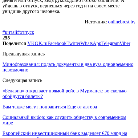
деньги или отпуск, ведь руководство готово заплатить. А
уйдешь в отпуск, вернешься через год и на своем месте
увидишь другого человека.
Источник:
onlinebrest.by
#китай
#отпуск
255
Поделится
VK
OK.ru
Facebook
Twitter
WhatsApp
Telegram
Viber
Предыдущая запись
Минобразования: подать документы в два вуза одновременно
невозможно
Следующая запись
«Белавиа» открывает прямой рейс в Мурманск: во сколько
обойдутся билеты?
Вам также могут понравиться
Еще от автора
Социальный выбор: как служить обществу в современном
мире
Европейский инвестиционный банк выделяет €70 млрд на