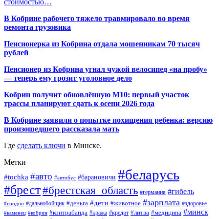
стоимостью…
В Кобрине рабочего тяжело травмировало во время
ремонта грузовика
Пенсионерка из Кобрина отдала мошенникам 70 тысяч
рублей
Пенсионер из Кобрина угнал чужой велосипед «на пробу»
— теперь ему грозит уголовное дело
Кобрин получит обновлённую М10: первый участок
трассы планируют сдать к осени 2026 года
В Кобрине заявили о попытке похищения ребенка: версию
произошедшего рассказала мать
Где
сделать ключи
в Минске.
Метки
#беларусь
#авто
#tochka
#барановичи
#автобус
#брест
#брестская_область
#гибель
#германия
#зарплата
#дети
#деньга
#животное
#дальнобойщик
#гродно
#здоровье
#минск
#контрабанда
#литва
#кража
#медицина
#кобрин
#кредит
#каменец