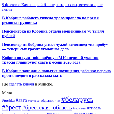
9 фактов о Каменецкой башне, которых вы, возможно, не
знали
В Кобрине рабочего тяжело травмировало во время
ремонта грузовика
Пенсионерка из Кобрина отдала мошенникам 70 тысяч
рублей
Пенсионер из Кобрина угнал чужой велосипед «на пробу»
— теперь ему грозит уголовное дело
Кобрин получит обновлённую М10: первый участок
трассы планируют сдать к осени 2026 года
В Кобрине заявили о попытке похищения ребенка: версию
произошедшего рассказала мать
Где
сделать ключи
в Минске.
Метки
#беларусь
#авто
#tochka
#барановичи
#автобус
#брест
#брестская_область
#гибель
#германия
#зарплата
#дети