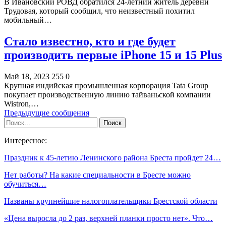
В Ивановский РОВД обратился 24-летний житель деревни
Трудовая, который сообщил, что неизвестный похитил
мобильный…
Стало известно, кто и где будет
производить первые iPhone 15 и 15 Plus
Май 18, 2023
255
0
Крупная индийская промышленная корпорация Tata Group
покупает производственную линию тайваньской компании
Wistron,…
Предыдущие сообщения
Интересное:
Праздник к 45-летию Ленинского района Бреста пройдет 24…
Нет работы? На какие специальности в Бресте можно
обучиться…
Названы крупнейшие налогоплательщики Брестской области
«Цена выросла до 2 раз, верхней планки просто нет». Что…