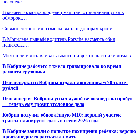
человеке…
В момент осмотра владелец машины от волнения упал в
обморок.…
Совмин установил размеры выплат донорам крови
В Могилеве пьяный водитель Porsche насмерть сбил
пешехода,…
Можно ли изготавливать самогон и делать настойки дома в…
В Кобрине рабочего тяжело травмировало во время
ремонта грузовика
Пенсионерка из Кобрина отдала мошенникам 70 тысяч
рублей
Пенсионер из Кобрина угнал чужой велосипед «на пробу»
— теперь ему грозит уголовное дело
Кобрин получит обновлённую М10: первый участок
трассы планируют сдать к осени 2026 года
В Кобрине заявили о попытке похищения ребенка: версию
произошедшего рассказала мать