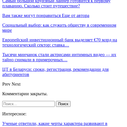
Самый большой круизный лайнер готовится к первому
плаванию. Сколько стоит путешествие?
Вам также могут понравиться
Еще от автора
Социальный выбор: как служить обществу в современном
мире
Европейский инвестиционный банк выделяет €70 млрд на
технологический сектор: ставка…
Тысячи минчанок стали актрисами интимных видео — их
тайно снимали в примерочных…
ЦТ в Беларуси: сроки, регистрация, рекомендации для
абитуриентов
Prev
Next
Комментарии закрыты.
Интересное:
Ученые ответили, какие черты характера развивают в