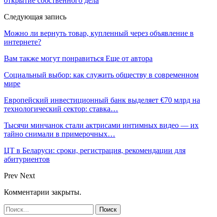
открытие собственного дела
Следующая запись
Можно ли вернуть товар, купленный через объявление в
интернете?
Вам также могут понравиться
Еще от автора
Социальный выбор: как служить обществу в современном
мире
Европейский инвестиционный банк выделяет €70 млрд на
технологический сектор: ставка…
Тысячи минчанок стали актрисами интимных видео — их
тайно снимали в примерочных…
ЦТ в Беларуси: сроки, регистрация, рекомендации для
абитуриентов
Prev
Next
Комментарии закрыты.