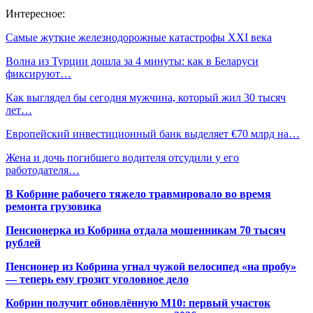
Интересное:
Самые жуткие железнодорожные катастрофы XXI века
Волна из Турции дошла за 4 минуты: как в Беларуси
фиксируют…
Как выглядел бы сегодня мужчина, который жил 30 тысяч
лет…
Европейский инвестиционный банк выделяет €70 млрд на…
Жена и дочь погибшего водителя отсудили у его
работодателя…
В Кобрине рабочего тяжело травмировало во время
ремонта грузовика
Пенсионерка из Кобрина отдала мошенникам 70 тысяч
рублей
Пенсионер из Кобрина угнал чужой велосипед «на пробу»
— теперь ему грозит уголовное дело
Кобрин получит обновлённую М10: первый участок