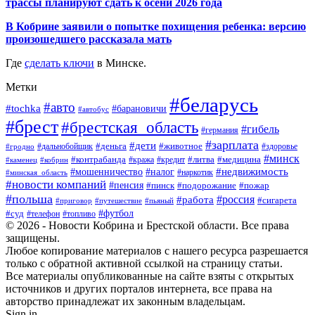
трассы планируют сдать к осени 2026 года
В Кобрине заявили о попытке похищения ребенка: версию
произошедшего рассказала мать
Где
сделать ключи
в Минске.
Метки
#беларусь
#авто
#tochka
#барановичи
#автобус
#брест
#брестская_область
#гибель
#германия
#зарплата
#дети
#деньга
#животное
#дальнобойщик
#гродно
#здоровье
#минск
#контрабанда
#литва
#кража
#медицина
#кобрин
#кредит
#каменец
#мошенничество
#недвижимость
#налог
#наркотик
#минская_область
#новости компаний
#пенсия
#пинск
#подорожание
#пожар
#польша
#россия
#работа
#сигарета
#приговор
#путешествие
#пьяный
#футбол
#суд
#телефон
#топливо
© 2026 - Новости Кобрина и Брестской области. Все права
защищены.
Любое копирование материалов с нашего ресурса разрешается
только с обратной активной ссылкой на страницу статьи.
Все материалы опубликованные на сайте взяты с открытых
источников и других порталов интернета, все права на
авторство принадлежат их законным владельцам.
Sign in