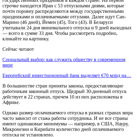
государственных праздников в каждой стране. На первой
строчке находится Иран с 53 отпускными днями, которые
почти поровну распределяются между государственными
праздниками и оплачиваемыми отгулами. Далее идут Сан-
Марино (46 дней), Йемен (45), Того (43). В Беларуси
учитывали 24 дня минимального отпуска и 9 дней выходных
— всего в сумме 33 дня. Чтобы рассмотреть подробно,
кликайте на картинку.
Сейчас читают
Социальный выбор: как служить обществу в современном
мире
Европейский инвестиционный банк выделяет €70 млрд на…
В большинстве стран приняты законы, предоставляющие
работникам законный отпуск. Щедрый 30-дневный отпуск
действует в 22 странах, причем 10 из них расположены в
Африке.
Однако размер оплачиваемого отпуска в разных странах мира
часто зависит от стажа работы сотрудника. И не все страны
имеют одинаковые минимумы — например, в США, Науру,
Микронезии и Кирибати количество дней оплачиваемого
отпуска не установлено.