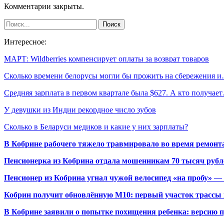
Комментарии закрыты.
Интересное:
МАРТ: Wildberries компенсирует оплаты за возврат товаров
Сколько времени белорусы могли бы прожить на сбережения 
Средняя зарплата в первом квартале была $627. А кто получае
У девушки из Индии рекордное число зубов
Сколько в Беларуси медиков и какие у них зарплаты?
В Кобрине рабочего тяжело травмировало во время ремонт
Пенсионерка из Кобрина отдала мошенникам 70 тысяч рубл
Пенсионер из Кобрина угнал чужой велосипед «на пробу» — 
Кобрин получит обновлённую М10: первый участок трассы п
В Кобрине заявили о попытке похищения ребенка: версию 