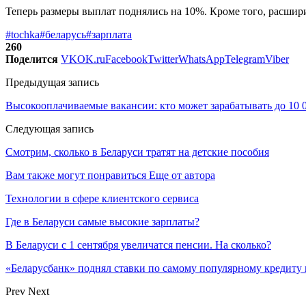
Теперь размеры выплат поднялись на 10%. Кроме того, расшири
#tochka
#беларусь
#зарплата
260
Поделится
VK
OK.ru
Facebook
Twitter
WhatsApp
Telegram
Viber
Предыдущая запись
Высокооплачиваемые вакансии: кто может зарабатывать до 10 0
Следующая запись
Смотрим, сколько в Беларуси тратят на детские пособия
Вам также могут понравиться
Еще от автора
Технологии в сфере клиентского сервиса
Где в Беларуси самые высокие зарплаты?
В Беларуси с 1 сентября увеличатся пенсии. На сколько?
«Беларусбанк» поднял ставки по самому популярному кредиту 
Prev
Next