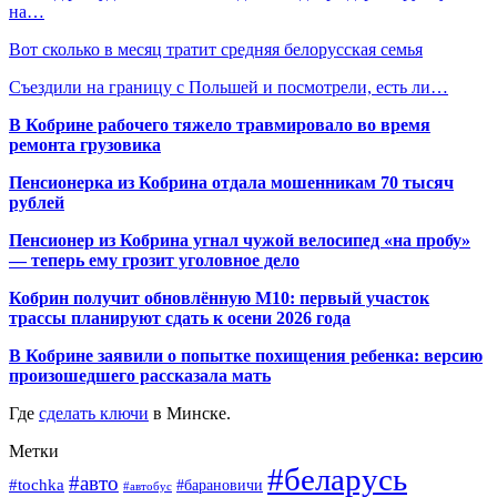
на…
Вот сколько в месяц тратит средняя белорусская семья
Съездили на границу с Польшей и посмотрели, есть ли…
В Кобрине рабочего тяжело травмировало во время
ремонта грузовика
Пенсионерка из Кобрина отдала мошенникам 70 тысяч
рублей
Пенсионер из Кобрина угнал чужой велосипед «на пробу»
— теперь ему грозит уголовное дело
Кобрин получит обновлённую М10: первый участок
трассы планируют сдать к осени 2026 года
В Кобрине заявили о попытке похищения ребенка: версию
произошедшего рассказала мать
Где
сделать ключи
в Минске.
Метки
#беларусь
#авто
#tochka
#барановичи
#автобус