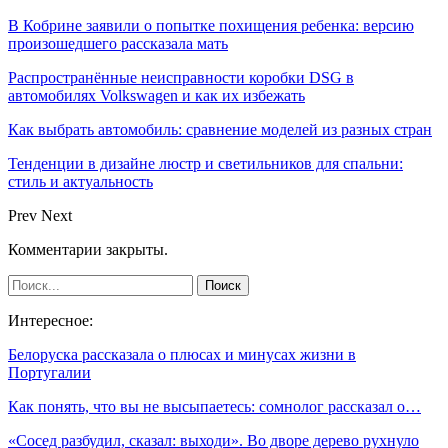
В Кобрине заявили о попытке похищения ребенка: версию
произошедшего рассказала мать
Распространённые неисправности коробки DSG в
автомобилях Volkswagen и как их избежать
Как выбрать автомобиль: сравнение моделей из разных стран
Тенденции в дизайне люстр и светильников для спальни:
стиль и актуальность
Prev
Next
Комментарии закрыты.
Интересное:
Белоруска рассказала о плюсах и минусах жизни в
Португалии
Как понять, что вы не высыпаетесь: сомнолог рассказал о…
«Сосед разбудил, сказал: выходи». Во дворе дерево рухнуло