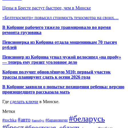
Цены в Бресте растут быстрее, чем в Минске
«Белтехосмотр» повысил стоимость техосмотра на своих…
В Кобрине рабочего тяжело травмировало во время
ремонта грузовика
Пенсионерка из Кобрина отдала мошенникам 70 тысяч
рублей
Пенсионер из Кобрина угнал чужой велосипед «на пробу»
— теперь ему грозит уголовное дело
Кобрин получит обновлённую М10: первый участок
трассы планируют сдать к осени 2026 года
В Кобрине заявили о попытке похищения ребенка: версию
произошедшего рассказала мать
Где
сделать ключи
в Минске.
Метки
#беларусь
#авто
#tochka
#барановичи
#автобус
#брест
#брестская_область