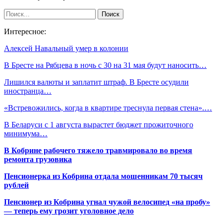
Интересное:
Алексей Навальный умер в колонии
В Бресте на Рябцева в ночь с 30 на 31 мая будут наносить…
Лишился валюты и заплатит штраф. В Бресте осудили
иностранца…
«Встревожились, когда в квартире треснула первая стена».…
В Беларуси с 1 августа вырастет бюджет прожиточного
минимума…
В Кобрине рабочего тяжело травмировало во время
ремонта грузовика
Пенсионерка из Кобрина отдала мошенникам 70 тысяч
рублей
Пенсионер из Кобрина угнал чужой велосипед «на пробу»
— теперь ему грозит уголовное дело