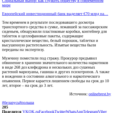
Социальный выбор: как служить обществу в современном
мире
Европейский инвестиционный банк выделяет €70 млрд на…
Тем временем в результате последовавшего досмотра
транспортного средства в сумке, лежавшей за пассажирским
сиденьем, обнаружили пластиковые коробки, контейнер для
таблеток и целлофановые пакеты, содержащие
кристаллическое вещество, белый порошок, таблетки и
высушенную растительность. Изъятые вещества были
переданы на экспертизу.
Мужчину поместили под стражу. Прокурор предъявил
обвинение в хранении значительного количества наркотиков
в виде 268 доз клефедрона и нескольких доз сушеных
растений марихуаны, гашиша и других психотропов. А также
в вождении в состоянии алкогольного и наркотического
опьянения. Первое карается лишением свободы на срок до 10
лет, второе – на срок до 3 лет.
Источник:
onlinebrest.by
#беларусь
#польша
285
Поделится
VK
OK.ru
Facebook
Twitter
WhatsApp
Telegram
Viber