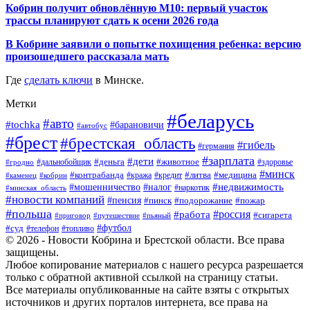
Кобрин получит обновлённую М10: первый участок
трассы планируют сдать к осени 2026 года
В Кобрине заявили о попытке похищения ребенка: версию
произошедшего рассказала мать
Где
сделать ключи
в Минске.
Метки
#беларусь
#авто
#tochka
#барановичи
#автобус
#брест
#брестская_область
#гибель
#германия
#зарплата
#дети
#деньга
#животное
#дальнобойщик
#гродно
#здоровье
#минск
#контрабанда
#литва
#кража
#медицина
#кобрин
#кредит
#каменец
#мошенничество
#недвижимость
#налог
#наркотик
#минская_область
#новости компаний
#пенсия
#пинск
#подорожание
#пожар
#польша
#россия
#работа
#сигарета
#приговор
#путешествие
#пьяный
#футбол
#суд
#телефон
#топливо
© 2026 - Новости Кобрина и Брестской области. Все права
защищены.
Любое копирование материалов с нашего ресурса разрешается
только с обратной активной ссылкой на страницу статьи.
Все материалы опубликованные на сайте взяты с открытых
источников и других порталов интернета, все права на