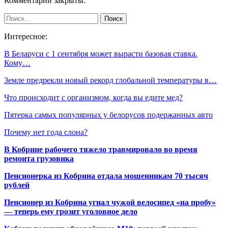
Комментарии закрыты.
Интересное:
В Беларуси с 1 сентября может вырасти базовая ставка.
Кому…
Земле предрекли новый рекорд глобальной температуры в…
Что происходит с организмом, когда вы едите мед?
Пятерка самых популярных у белорусов подержанных авто
Почему нет года слона?
В Кобрине рабочего тяжело травмировало во время
ремонта грузовика
Пенсионерка из Кобрина отдала мошенникам 70 тысяч
рублей
Пенсионер из Кобрина угнал чужой велосипед «на пробу»
— теперь ему грозит уголовное дело