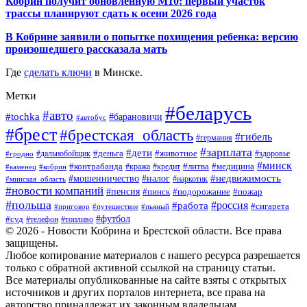
Кобрин получит обновлённую М10: первый участок
трассы планируют сдать к осени 2026 года
В Кобрине заявили о попытке похищения ребенка: версию
произошедшего рассказала мать
Где
сделать ключи
в Минске.
Метки
#беларусь
#авто
#tochka
#барановичи
#автобус
#брест
#брестская_область
#гибель
#германия
#зарплата
#дети
#деньга
#животное
#дальнобойщик
#гродно
#здоровье
#минск
#контрабанда
#литва
#кража
#медицина
#кобрин
#кредит
#каменец
#мошенничество
#недвижимость
#налог
#наркотик
#минская_область
#новости компаний
#пенсия
#пинск
#подорожание
#пожар
#польша
#россия
#работа
#сигарета
#приговор
#путешествие
#пьяный
#футбол
#суд
#телефон
#топливо
© 2026 - Новости Кобрина и Брестской области. Все права
защищены.
Любое копирование материалов с нашего ресурса разрешается
только с обратной активной ссылкой на страницу статьи.
Все материалы опубликованные на сайте взяты с открытых
источников и других порталов интернета, все права на
авторство принадлежат их законным владельцам.