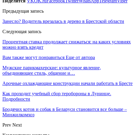
Поделится
VK
OK.ru
Facebook
Twitter
WhatsApp
Telegram
Viber
Предыдущая запись
Занесло? Водитель врезалась в дерево в Брестской области
Следующая запись
Процентная ставка продолжает снижаться: на каких условиях
можно взять кредит
Вам также могут понравиться
Еще от автора
Мужские парикмахерские: культурное явление,
объединяющее стиль, общение и…
Арочные охлаждающие конструкции начали работать в Бресте
Как проходит учебный сбор теробороны в Лунинце.
Подробности
Бродячих котов и собак в Беларуси становится все больше –
Минжилкомхоз
Prev
Next