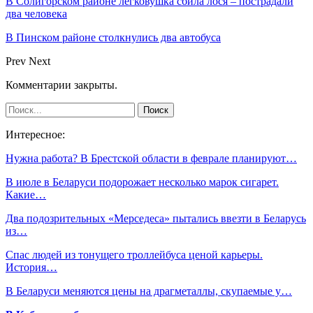
В Солигорском районе легковушка сбила лося – пострадали
два человека
В Пинском районе столкнулись два автобуса
Prev
Next
Комментарии закрыты.
Интересное:
Нужна работа? В Брестской области в феврале планируют…
В июле в Беларуси подорожает несколько марок сигарет.
Какие…
Два подозрительных «Мерседеса» пытались ввезти в Беларусь
из…
Спас людей из тонущего троллейбуса ценой карьеры.
История…
В Беларуси меняются цены на драгметаллы, скупаемые у…