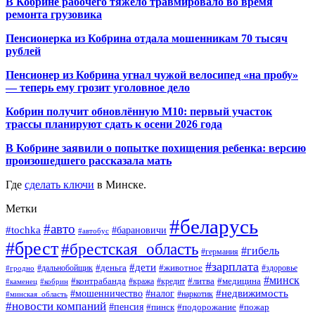
В Кобрине рабочего тяжело травмировало во время
ремонта грузовика
Пенсионерка из Кобрина отдала мошенникам 70 тысяч
рублей
Пенсионер из Кобрина угнал чужой велосипед «на пробу»
— теперь ему грозит уголовное дело
Кобрин получит обновлённую М10: первый участок
трассы планируют сдать к осени 2026 года
В Кобрине заявили о попытке похищения ребенка: версию
произошедшего рассказала мать
Где
сделать ключи
в Минске.
Метки
#беларусь
#авто
#tochka
#барановичи
#автобус
#брест
#брестская_область
#гибель
#германия
#зарплата
#дети
#деньга
#животное
#дальнобойщик
#гродно
#здоровье
#минск
#контрабанда
#литва
#кража
#медицина
#кобрин
#кредит
#каменец
#мошенничество
#недвижимость
#налог
#наркотик
#минская_область
#новости компаний
#пенсия
#пинск
#подорожание
#пожар