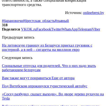
ответственность, а также специальная конфискация
транспортного средства.
Источник:
onlinebrest.by
#барановичи
#брестская_область
#пьяный
318
Поделится
VK
OK.ru
Facebook
Twitter
WhatsApp
Telegram
Viber
Предыдущая запись
На литовскую границу из Беларуси приехал грузовик с
цистерной, а в ней – сигареты на миллион евро
Следующая запись
Социальные отпуска для родителей. Что о них надо знать
работающим белорусам
Вам также могут понравиться
Еще от автора
Под Витебском опрокинулся туристический автобус
«Сосед разбудил, сказал: выходи». Во дворе дерево рухнуло на
Tesla