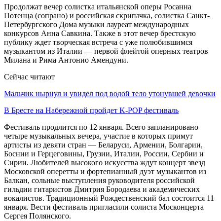
Продолжат вечер солистка итальянской оперы Росанна
Потенца (сопрано) и российская скрипачка, солистка Санкт-
Петербургского Дома музыки лауреат международных
конкурсов Анна Савкина. Также в этот вечер брестскую
публику ждет творческая встреча с уже полюбившимся
музыкантом из Италии — первой флейтой оперных театров
Милана и Рима Антонио Амендуни.
Сейчас читают
Мальчик нырнул и увидел под водой тело утонувшей девочки
В Бресте на Набережной пройдет K-POP фестиваль
Фестиваль продлится по 12 января. Всего запланировано
четыре музыкальных вечера, участие в которых примут
артисты из девяти стран — Беларуси, Армении, Болгарии,
Боснии и Герцеговины, Грузии, Италии, России, Сербии и
Сирии. Любителей высокого искусства ждут концерт звезд
Московской оперетты и фортепианный дуэт музыкантов из
Балкан, сольные выступления руководителя российской
гильдии гитаристов Дмитрия Бородаева и академических
вокалистов. Традиционный Рождественский бал состоится 11
января. Вести фестиваль пригласили солиста Москонцерта
Сергея Полянского.