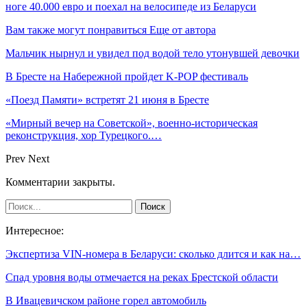
ноге 40.000 евро и поехал на велосипеде из Беларуси
Вам также могут понравиться
Еще от автора
Мальчик нырнул и увидел под водой тело утонувшей девочки
В Бресте на Набережной пройдет K-POP фестиваль
«Поезд Памяти» встретят 21 июня в Бресте
«Мирный вечер на Советской», военно-историческая
реконструкция, хор Турецкого.…
Prev
Next
Комментарии закрыты.
Интересное:
Экспертиза VIN-номера в Беларуси: сколько длится и как на…
Спад уровня воды отмечается на реках Брестской области
В Ивацевичском районе горел автомобиль