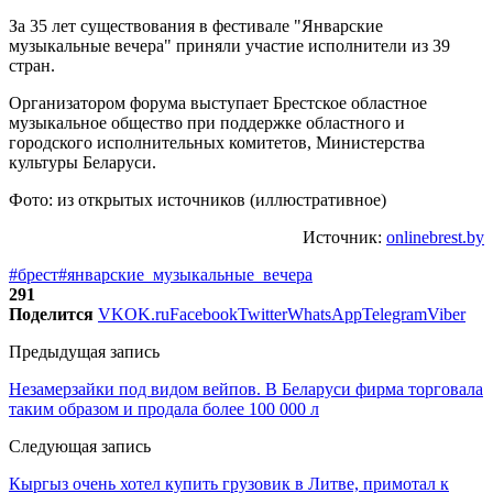
За 35 лет существования в фестивале "Январские
музыкальные вечера" приняли участие исполнители из 39
стран.
Организатором форума выступает Брестское областное
музыкальное общество при поддержке областного и
городского исполнительных комитетов, Министерства
культуры Беларуси.
Фото: из открытых источников (иллюстративное)
Источник:
onlinebrest.by
#брест
#январские_музыкальные_вечера
291
Поделится
VK
OK.ru
Facebook
Twitter
WhatsApp
Telegram
Viber
Предыдущая запись
Незамерзайки под видом вейпов. В Беларуси фирма торговала
таким образом и продала более 100 000 л
Следующая запись
Кыргыз очень хотел купить грузовик в Литве, примотал к