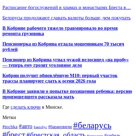
Расписание богослужений в храмах и монастырях Бреста в…
Белорусы продолжают сдавать валюты больше, чем покупать
В Кобрине рабочего тяжело травмировало во время
ремонта грузовика
Пенсионерка из Кобрина отдала мошенникам 70 тысяч
рублей
Пенсионер из Кобрина угнал чужой велосипед «на пробу»
— теперь ему грозит уголовное дело
Кобрин получит обновлённую М10: первый участок
трассы планируют сдать к осени 2026 года
В Кобрине заявили о попытке похищения ребенка: версию
произошедшего рассказала мать
Где
сделать ключи
в Минске.
Метки
#беларусь
#авто
#tochka
#барановичи
#автобус
#брест
#брестская_область
#гибель
#германия