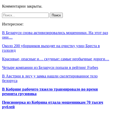
Комментарии закрыты.
Интересное:
В Беларуси снова активизировались мошенники. На этот раз
они…
Около 200 уборщиков выходят на очистку улиц Бреста в
гололед
Красивые, опасные и… скучные: самые необычные дороги…
Четыре компании из Беларуси попали в рейтинг Forbes
В Австрии в лесу у замка нашли скелетированное тело
белоруса
В Кобрине рабочего тяжело травмировало во время
ремонта грузовика
Пенсионерка из Кобрина отдала мошенникам 70 тысяч
рублей