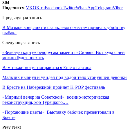
304
Поделится
VK
OK.ru
Facebook
Twitter
WhatsApp
Telegram
Viber
Предыдущая запись
В Мозыре конфликт из-за «клевого места» привел к убийству
рыбака
Следующая запись
«Зелёную карту» белорусам заменит «Синяя». Вот куда с ней
можно будет поехать
Вам также могут понравиться
Еще от автора
Мальчик нырнул и увидел под водой тело утонувшей девочки
В Бресте на Набережной пройдет K-POP фестиваль
«Мирный вечер на Советской», военно-историческая
реконструкция, хор Турецкого.…
«Порхающие цветы». Выставку бабочек презентовали в
Бресте
Prev
Next