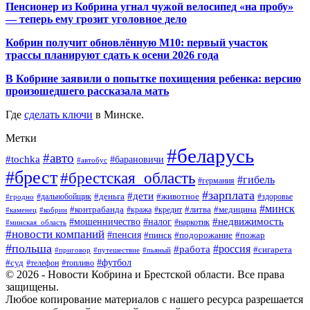
Пенсионер из Кобрина угнал чужой велосипед «на пробу»
— теперь ему грозит уголовное дело
Кобрин получит обновлённую М10: первый участок
трассы планируют сдать к осени 2026 года
В Кобрине заявили о попытке похищения ребенка: версию
произошедшего рассказала мать
Где
сделать ключи
в Минске.
Метки
#беларусь
#авто
#tochka
#барановичи
#автобус
#брест
#брестская_область
#гибель
#германия
#зарплата
#дети
#деньга
#животное
#дальнобойщик
#гродно
#здоровье
#минск
#контрабанда
#литва
#кража
#медицина
#кобрин
#кредит
#каменец
#мошенничество
#недвижимость
#налог
#наркотик
#минская_область
#новости компаний
#пенсия
#пинск
#подорожание
#пожар
#польша
#россия
#работа
#сигарета
#приговор
#путешествие
#пьяный
#футбол
#суд
#телефон
#топливо
© 2026 - Новости Кобрина и Брестской области. Все права
защищены.
Любое копирование материалов с нашего ресурса разрешается