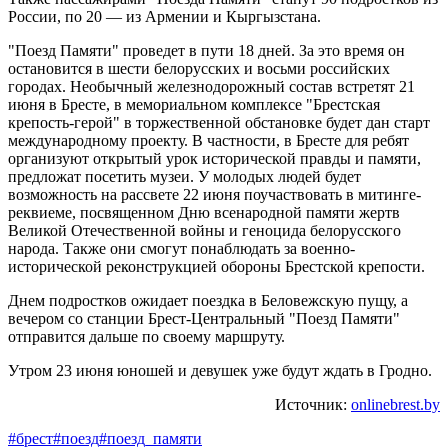
России, по 20 — из Армении и Кыргызстана.
"Поезд Памяти" проведет в пути 18 дней. За это время он
остановится в шести белорусских и восьми российских
городах. Необычный железнодорожный состав встретят 21
июня в Бресте, в мемориальном комплексе "Брестская
крепость-герой" в торжественной обстановке будет дан старт
международному проекту. В частности, в Бресте для ребят
организуют открытый урок исторической правды и памяти,
предложат посетить музеи. У молодых людей будет
возможность на рассвете 22 июня поучаствовать в митинге-
реквиеме, посвященном Дню всенародной памяти жертв
Великой Отечественной войны и геноцида белорусского
народа. Также они смогут понаблюдать за военно-
исторической реконструкцией обороны Брестской крепости.
Днем подростков ожидает поездка в Беловежскую пущу, а
вечером со станции Брест-Центральный "Поезд Памяти"
отправится дальше по своему маршруту.
Утром 23 июня юношей и девушек уже будут ждать в Гродно.
Источник:
onlinebrest.by
#брест
#поезд
#поезд_памяти