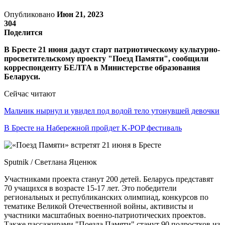
Опубликовано
Июн 21, 2023
304
Поделится
В Бресте 21 июня дадут старт патриотическому культурно-
просветительскому проекту "Поезд Памяти", сообщили
корреспонденту БЕЛТА в Министерстве образования
Беларуси.
Сейчас читают
Мальчик нырнул и увидел под водой тело утонувшей девочки
В Бресте на Набережной пройдет K-POP фестиваль
Sputnik / Светлана Яценюк
Участниками проекта станут 200 детей. Беларусь представят
70 учащихся в возрасте 15-17 лет. Это победители
региональных и республиканских олимпиад, конкурсов по
тематике Великой Отечественной войны, активисты и
участники масштабных военно-патриотических проектов.
Также пассажирами "Поезда Памяти" станут 90 подростков из