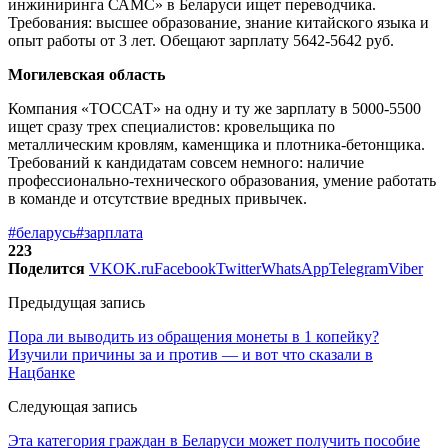
инжиниринга САМС» в Беларуси ищет переводчика.
Требования: высшее образование, знание китайского языка и
опыт работы от 3 лет. Обещают зарплату 5642-5642 руб.
Могилевская область
Компания «ТОССАТ» на одну и ту же зарплату в 5000-5500
ищет сразу трех специалистов: кровельщика по
металлическим кровлям, каменщика и плотника-бетонщика.
Требований к кандидатам совсем немного: наличие
профессионально-технического образования, умение работать
в команде и отсутствие вредных привычек.
#беларусь
#зарплата
223
Поделится
VK
OK.ru
Facebook
Twitter
WhatsApp
Telegram
Viber
Предыдущая запись
Пора ли выводить из обращения монеты в 1 копейку?
Изучили причины за и против — и вот что сказали в
Нацбанке
Следующая запись
Эта категория граждан в Беларуси может получить пособие