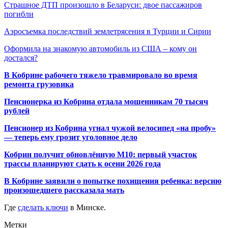
Страшное ДТП произошло в Беларуси: двое пассажиров
погибли
Аэросъемка последствий землетрясения в Турции и Сирии
Оформила на знакомую автомобиль из США – кому он
достался?
В Кобрине рабочего тяжело травмировало во время
ремонта грузовика
Пенсионерка из Кобрина отдала мошенникам 70 тысяч
рублей
Пенсионер из Кобрина угнал чужой велосипед «на пробу»
— теперь ему грозит уголовное дело
Кобрин получит обновлённую М10: первый участок
трассы планируют сдать к осени 2026 года
В Кобрине заявили о попытке похищения ребенка: версию
произошедшего рассказала мать
Где
сделать ключи
в Минске.
Метки