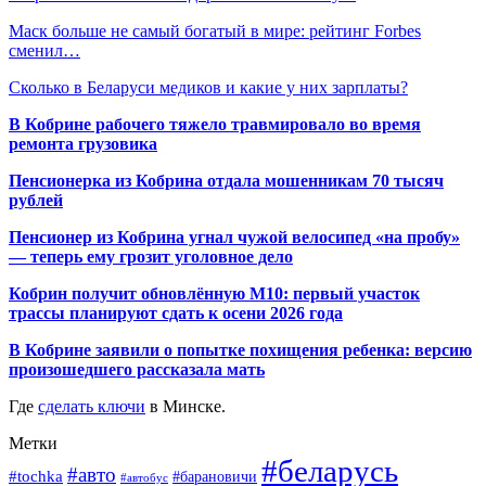
Маск больше не самый богатый в мире: рейтинг Forbes
сменил…
Сколько в Беларуси медиков и какие у них зарплаты?
В Кобрине рабочего тяжело травмировало во время
ремонта грузовика
Пенсионерка из Кобрина отдала мошенникам 70 тысяч
рублей
Пенсионер из Кобрина угнал чужой велосипед «на пробу»
— теперь ему грозит уголовное дело
Кобрин получит обновлённую М10: первый участок
трассы планируют сдать к осени 2026 года
В Кобрине заявили о попытке похищения ребенка: версию
произошедшего рассказала мать
Где
сделать ключи
в Минске.
Метки
#беларусь
#авто
#tochka
#барановичи
#автобус