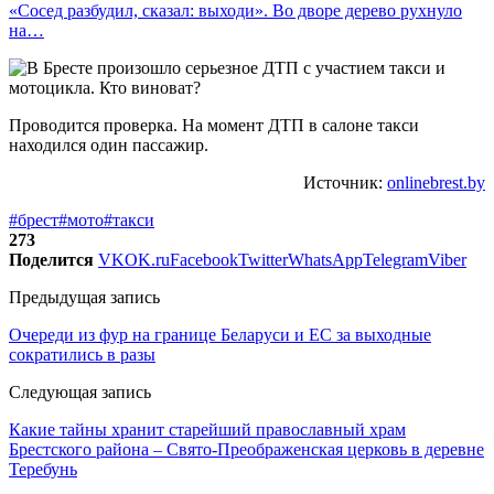
«Сосед разбудил, сказал: выходи». Во дворе дерево рухнуло
на…
Проводится проверка. На момент ДТП в салоне такси
находился один пассажир.
Источник:
onlinebrest.by
#брест
#мото
#такси
273
Поделится
VK
OK.ru
Facebook
Twitter
WhatsApp
Telegram
Viber
Предыдущая запись
Очереди из фур на границе Беларуси и ЕС за выходные
сократились в разы
Следующая запись
Какие тайны хранит старейший православный храм
Брестского района – Свято-Преображенская церковь в деревне
Теребунь