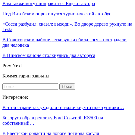
Вам также могут понравиться
Еще от автора
Под Витебском опрокинулся туристический автобус
«Сосед разбудил, сказал: выходи». Во дворе дерево рухнуло на
Tesla
В Солигорском районе легковушка сбила лося – пострадали
два человека
В Пинском районе столкнулись два автобуса
Prev
Next
Комментарии закрыты.
Интересное:
В этой стране так уходили от налички, что преступники…
Белорус собрал реплику Ford Cosworth RS500 на
собственный…
В Брестской области на дороге погибла косуля