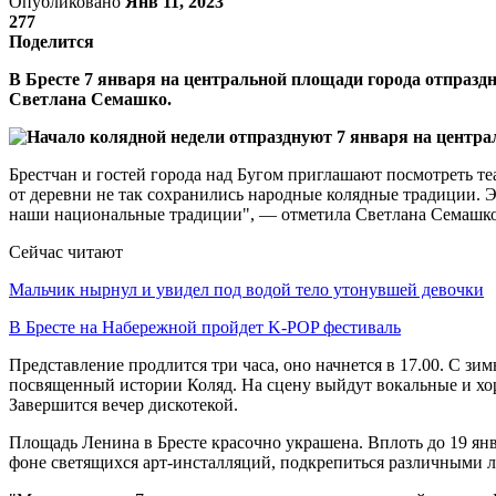
Опубликовано
Янв 11, 2023
277
Поделится
В Бресте 7 января на центральной площади города отпраз
Светлана Семашко.
Брестчан и гостей города над Бугом приглашают посмотреть те
от деревни не так сохранились народные колядные традиции. 
наши национальные традиции", — отметила Светлана Семашко
Сейчас читают
Мальчик нырнул и увидел под водой тело утонувшей девочки
В Бресте на Набережной пройдет K-POP фестиваль
Представление продлится три часа, оно начнется в 17.00. С з
посвященный истории Коляд. На сцену выйдут вокальные и хор
Завершится вечер дискотекой.
Площадь Ленина в Бресте красочно украшена. Вплоть до 19 ян
фоне светящихся арт-инсталляций, подкрепиться различными 