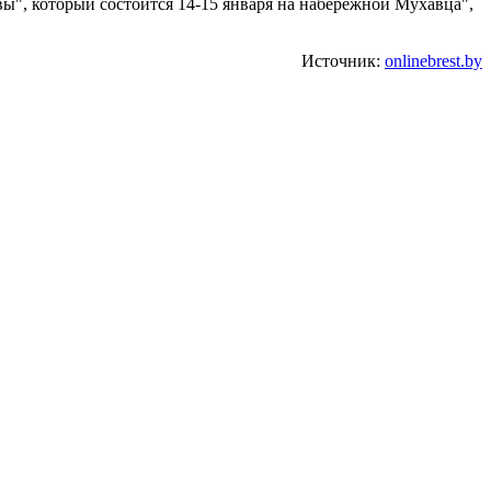
ы", который состоится 14-15 января на набережной Мухавца",
Источник:
onlinebrest.by