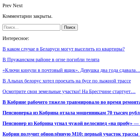
Prev
Next
Комментарии закрыты.
Интересное:
В каком случае в Беларуси могут выселить из квартиры?
В Пружанском районе в огне погибли телята
«Ключи кинули в почтовый ящик». Девушка два года сдавала
В Альпах белорус хотел проехать на бусе по лыжной трассе
Осмотрите свои земельные участки! На Брестчине стартует…
В Кобрине рабочего тяжело травмировало во время ремонт
Пенсионерка из Кобрина отдала мошенникам 70 тысяч рубл
Пенсионер из Кобрина угнал чужой велосипед «на пробу» — 
Кобрин получит обновлённую М10: первый участок трассы п