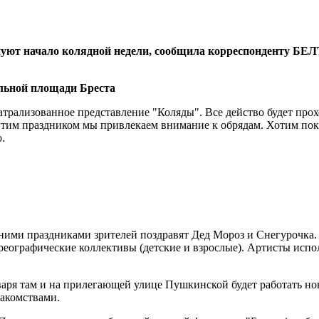
днуют начало колядной недели, сообщила корреспонденту БЕ
атрализованное представление "Коляды". Все действо будет прох
Этим праздником мы привлекаем внимание к обрядам. Хотим показ
.
имними праздниками зрителей поздравят Дед Мороз и Снегурочка
еографические коллективы (детские и взрослые). Артисты испол
варя там и на прилегающей улице Пушкинской будет работать но
лакомствами.