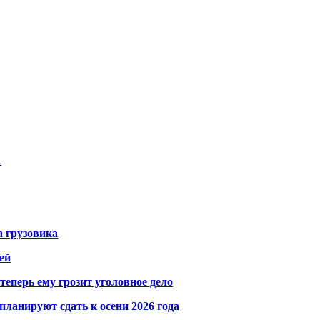
…
а грузовика
ей
теперь ему грозит уголовное дело
ланируют сдать к осени 2026 года