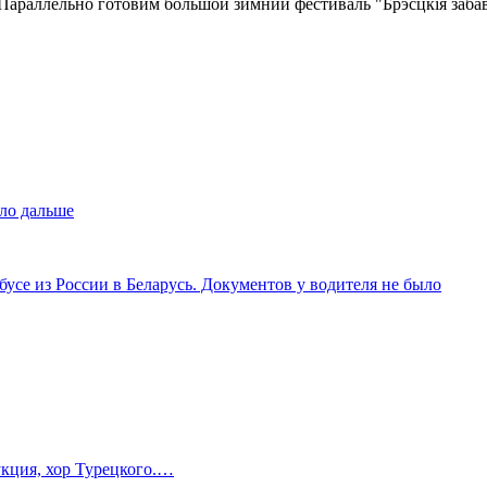
Параллельно готовим большой зимний фестиваль "Брэсцкія забав
ло дальше
усе из России в Беларусь. Документов у водителя не было
укция, хор Турецкого.…