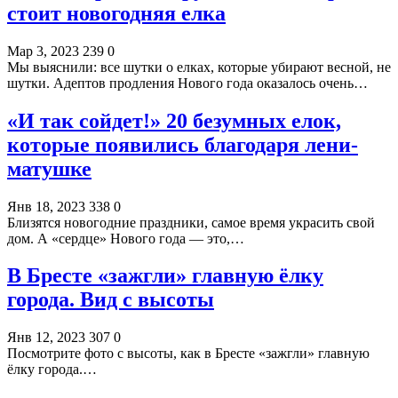
стоит новогодняя елка
Мар 3, 2023
239
0
Мы выяснили: все шутки о елках, которые убирают весной, не
шутки. Адептов продления Нового года оказалось очень…
«И так сойдет!» 20 безумных елок,
которые появились благодаря лени-
матушке
Янв 18, 2023
338
0
Близятся новогодние праздники, самое время украсить свой
дом. А «сердце» Нового года — это,…
В Бресте «зажгли» главную ёлку
города. Вид с высоты
Янв 12, 2023
307
0
Посмотрите фото с высоты, как в Бресте «зажгли» главную
ёлку города.…