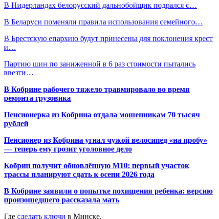
В Нидерландах белорусский дальнобойщик подрался с…
В Беларуси поменяли правила использования семейного…
В Брестскую епархию будут принесены для поклонения крест
и…
Партию шин по заниженной в 6 раз стоимости пытались
ввезти…
В Кобрине рабочего тяжело травмировало во время
ремонта грузовика
Пенсионерка из Кобрина отдала мошенникам 70 тысяч
рублей
Пенсионер из Кобрина угнал чужой велосипед «на пробу»
— теперь ему грозит уголовное дело
Кобрин получит обновлённую М10: первый участок
трассы планируют сдать к осени 2026 года
В Кобрине заявили о попытке похищения ребенка: версию
произошедшего рассказала мать
Где
сделать ключи
в Минске.