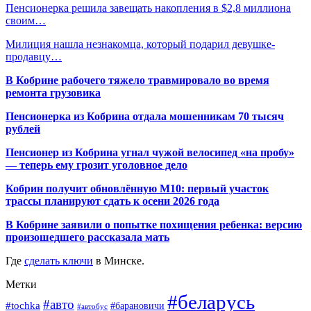
Пенсионерка решила завещать накопления в $2,8 миллиона
своим…
Милиция нашла незнакомца, который подарил девушке-
продавцу…
В Кобрине рабочего тяжело травмировало во время
ремонта грузовика
Пенсионерка из Кобрина отдала мошенникам 70 тысяч
рублей
Пенсионер из Кобрина угнал чужой велосипед «на пробу»
— теперь ему грозит уголовное дело
Кобрин получит обновлённую М10: первый участок
трассы планируют сдать к осени 2026 года
В Кобрине заявили о попытке похищения ребенка: версию
произошедшего рассказала мать
Где
сделать ключи
в Минске.
Метки
#беларусь
#авто
#tochka
#барановичи
#автобус