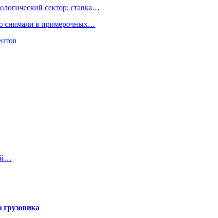
ологический сектор: ставка…
но снимали в примерочных…
ентов
кой…
а грузовика