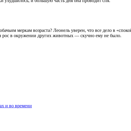
аки ухудшилось, и большую часть дня она проводит спя.
обачьим меркам возраста? Леонель уверен, что все дело в «споко
он рос в окружении других животных — скучно ему не было.
ах и во времени