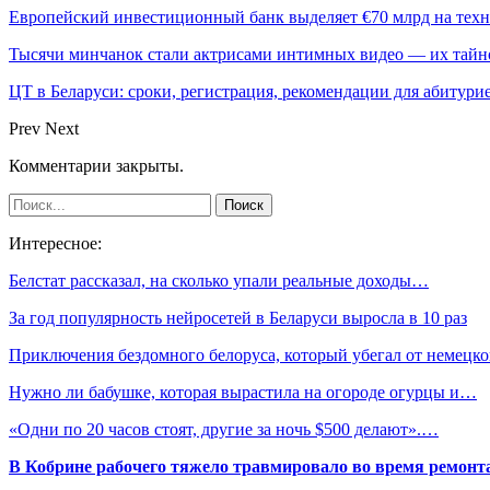
Европейский инвестиционный банк выделяет €70 млрд на техн
Тысячи минчанок стали актрисами интимных видео — их тай
ЦТ в Беларуси: сроки, регистрация, рекомендации для абитури
Prev
Next
Комментарии закрыты.
Интересное:
Белстат рассказал, на сколько упали реальные доходы…
За год популярность нейросетей в Беларуси выросла в 10 раз
Приключения бездомного белоруса, который убегал от немец
Нужно ли бабушке, которая вырастила на огороде огурцы и…
«Одни по 20 часов стоят, другие за ночь $500 делают».…
В Кобрине рабочего тяжело травмировало во время ремонт