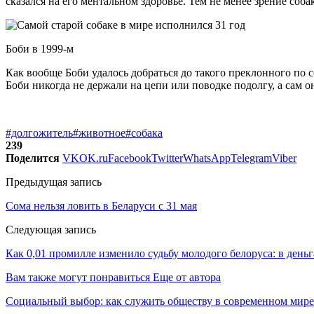
сказался на его ментальном здоровье. Тем не менее зрение соб
Боби в 1999-м
Как вообще Боби удалось добраться до такого преклонного по с
Боби никогда не держали на цепи или поводке подолгу, а сам 
#долгожитель
#животное
#собака
239
Поделится
VK
OK.ru
Facebook
Twitter
WhatsApp
Telegram
Viber
Предыдущая запись
Сома нельзя ловить в Беларуси с 31 мая
Следующая запись
Как 0,01 промилле изменило судьбу молодого белоруса: в деньг
Вам также могут понравиться
Еще от автора
Социальный выбор: как служить обществу в современном мире