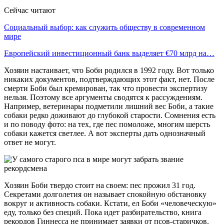
Сейчас читают
Социальный выбор: как служить обществу в современном
мире
Европейский инвестиционный банк выделяет €70 млрд на…
Хозяин настаивает, что Боби родился в 1992 году. Вот только
никаких документов, подтверждающих этот факт, нет. После
смерти Боби был кремирован, так что провести экспертизу
нельзя. Поэтому все аргументы сводятся к рассуждениям.
Например, ветеринары подметили лишний вес Боби, а такие
собаки редко доживают до глубокой старости. Сомнения есть
и по поводу фото: на тех, где пес помоложе, многим шерсть
собаки кажется светлее. А вот эксперты дать однозначный
ответ не могут.
Хозяин Боби твердо стоит на своем: пес прожил 31 год.
Секретами долголетия он называет спокойную обстановку
вокруг и активность собаки. Кстати, ел Боби «человеческую»
еду, только без специй. Пока идет разбирательство, книга
рекордов Гиннесса не принимает заявки от псов-старичков.