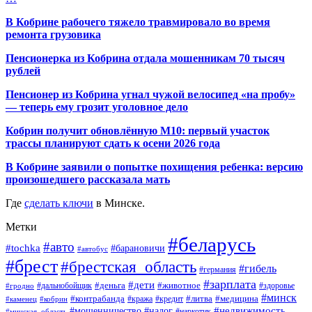
В Кобрине рабочего тяжело травмировало во время
ремонта грузовика
Пенсионерка из Кобрина отдала мошенникам 70 тысяч
рублей
Пенсионер из Кобрина угнал чужой велосипед «на пробу»
— теперь ему грозит уголовное дело
Кобрин получит обновлённую М10: первый участок
трассы планируют сдать к осени 2026 года
В Кобрине заявили о попытке похищения ребенка: версию
произошедшего рассказала мать
Где
сделать ключи
в Минске.
Метки
#беларусь
#авто
#tochka
#барановичи
#автобус
#брест
#брестская_область
#гибель
#германия
#зарплата
#дети
#деньга
#животное
#дальнобойщик
#гродно
#здоровье
#минск
#контрабанда
#литва
#кража
#медицина
#кобрин
#кредит
#каменец
#мошенничество
#недвижимость
#налог
#наркотик
#минская_область