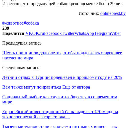
Известно, что предыдущей собаке-рекордсменке было 29 лет.
Источник:
onlinebrest.by
#животное
#собака
239
Поделится
VK
OK.ru
Facebook
Twitter
WhatsApp
Telegram
Viber
Предыдущая запись
Шесть принципов долголетия, чтобы поддержать стареющее
население мира
Следующая запись
Летний отдых в Турции подешевел к прошлому году на 20%
Вам также могут понравиться
Еще от автора
Социальный выбор: как служить обществу в современном
мире
Европейский инвестиционный банк выделяет €70 млрд на
технологический сектор: ставка…
Тысячи минчанок стали актрисами интимных видео — их