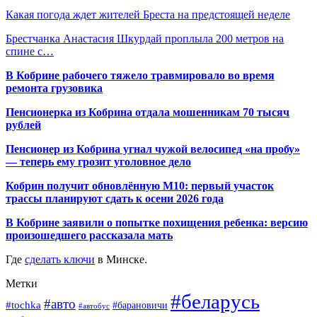
Какая погода ждет жителей Бреста на предстоящей неделе
Брестчанка Анастасия Шкурдай проплыла 200 метров на
спине с…
В Кобрине рабочего тяжело травмировало во время
ремонта грузовика
Пенсионерка из Кобрина отдала мошенникам 70 тысяч
рублей
Пенсионер из Кобрина угнал чужой велосипед «на пробу»
— теперь ему грозит уголовное дело
Кобрин получит обновлённую М10: первый участок
трассы планируют сдать к осени 2026 года
В Кобрине заявили о попытке похищения ребенка: версию
произошедшего рассказала мать
Где
сделать ключи
в Минске.
Метки
#беларусь
#авто
#tochka
#барановичи
#автобус