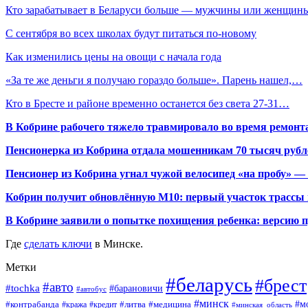
Кто зарабатывает в Беларуси больше — мужчины или женщин
С сентября во всех школах будут питаться по-новому
Как изменились цены на овощи с начала года
«За те же деньги я получаю гораздо больше». Парень нашел,…
Кто в Бресте и районе временно останется без света 27-31…
В Кобрине рабочего тяжело травмировало во время ремонт
Пенсионерка из Кобрина отдала мошенникам 70 тысяч рубл
Пенсионер из Кобрина угнал чужой велосипед «на пробу» — 
Кобрин получит обновлённую М10: первый участок трассы п
В Кобрине заявили о попытке похищения ребенка: версию 
Где
сделать ключи
в Минске.
Метки
#беларусь
#брест
#авто
#tochka
#барановичи
#автобус
#минск
#м
#контрабанда
#литва
#кража
#медицина
#кредит
#минская_область