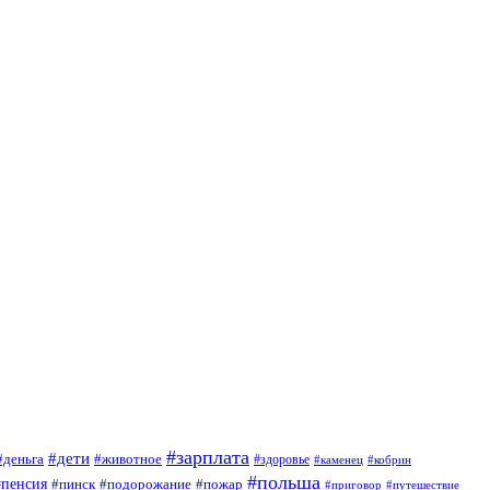
#зарплата
#дети
#деньга
#животное
#здоровье
#кобрин
#каменец
#польша
#пенсия
#пинск
#подорожание
#пожар
#приговор
#путешествие