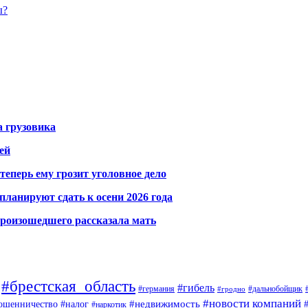
ы?
а грузовика
ей
теперь ему грозит уголовное дело
ланируют сдать к осени 2026 года
произошедшего рассказала мать
#брестская_область
#гибель
#германия
#дальнобойщик
#гродно
#новости компаний
ошенничество
#недвижимость
#налог
#наркотик