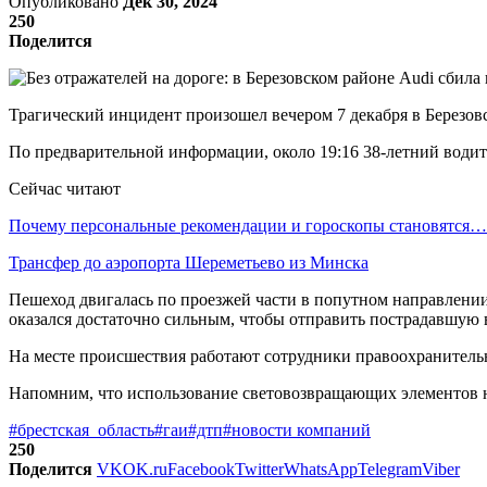
Опубликовано
Дек 30, 2024
250
Поделится
Трагический инцидент произошел вечером 7 декабря в Березов
По предварительной информации, около 19:16 38-летний водит
Сейчас читают
Почему персональные рекомендации и гороскопы становятся…
Трансфер до аэропорта Шереметьево из Минска
Пешеход двигалась по проезжей части в попутном направлении
оказался достаточно сильным, чтобы отправить пострадавшую 
На месте происшествия работают сотрудники правоохранительн
Напомним, что использование световозвращающих элементов на
#брестская_область
#гаи
#дтп
#новости компаний
250
Поделится
VK
OK.ru
Facebook
Twitter
WhatsApp
Telegram
Viber