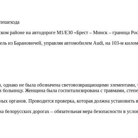
ском районе на автодороге М1/Е30 «Брест – Минск – граница Ро
ель из Барановичей, управляя автомобилем Audi, на 103-м кило
, однако не была обозначена световозвращающими элементами, ч
в больницу. Женщина была госпитализирована с травмами, степе
ых органов. Проводится проверка, которая должна установить 
 белорусских дорогах – обязательная мера безопасности в усло