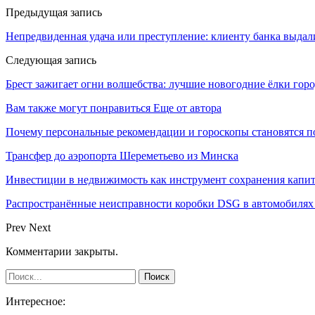
Предыдущая запись
Непредвиденная удача или преступление: клиенту банка выдал
Следующая запись
Брест зажигает огни волшебства: лучшие новогодние ёлки горо
Вам также могут понравиться
Еще от автора
Почему персональные рекомендации и гороскопы становятся 
Трансфер до аэропорта Шереметьево из Минска
Инвестиции в недвижимость как инструмент сохранения капит
Распространённые неисправности коробки DSG в автомобилях 
Prev
Next
Комментарии закрыты.
Интересное: