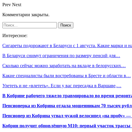
Prev
Next
Комментарии закрыты.
Интересное:
Сигареты подорожают в Беларуси с 1 августа. Какие марки и 
В Беларуси снимут ограничения по размеру пенсий для…
Сколько сейчас можно заработать на вкладе в белорусских…
Какие специалисты были востребованы в Бресте и области в…
Улететь и не «влететь». Если у вас пересадка в Варшаве,…
В Кобрине рабочего тяжело травмировало во время ремонт
Пенсионерка из Кобрина отдала мошенникам 70 тысяч рубл
Пенсионер из Кобрина угнал чужой велосипед «на пробу» — 
Кобрин получит обновлённую М10: первый участок трассы п