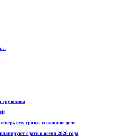
на…
а грузовика
ей
теперь ему грозит уголовное дело
ланируют сдать к осени 2026 года