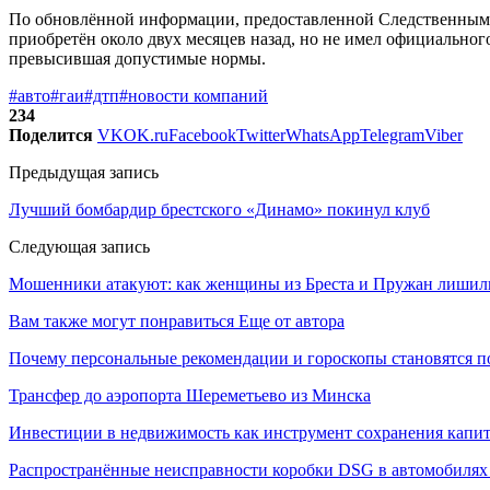
По обновлённой информации, предоставленной Следственным к
приобретён около двух месяцев назад, но не имел официальног
превысившая допустимые нормы.
#авто
#гаи
#дтп
#новости компаний
234
Поделится
VK
OK.ru
Facebook
Twitter
WhatsApp
Telegram
Viber
Предыдущая запись
Лучший бомбардир брестского «Динамо» покинул клуб
Следующая запись
Мошенники атакуют: как женщины из Бреста и Пружан лишили
Вам также могут понравиться
Еще от автора
Почему персональные рекомендации и гороскопы становятся 
Трансфер до аэропорта Шереметьево из Минска
Инвестиции в недвижимость как инструмент сохранения капит
Распространённые неисправности коробки DSG в автомобилях 