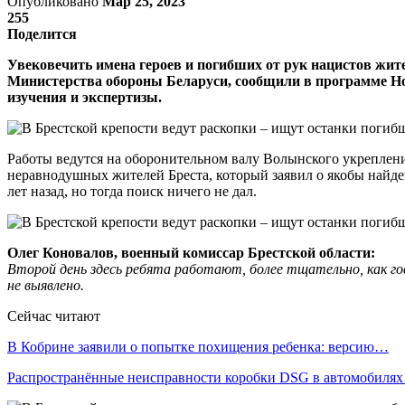
Опубликовано
Мар 25, 2023
255
Поделится
Увековечить имена героев и погибших от рук нацистов жит
Министерства обороны Беларуси, сообщили в программе Нов
изучения и экспертизы.
Работы ведутся на оборонительном валу Волынского укреплен
неравнодушных жителей Бреста, который заявил о якобы найден
лет назад, но тогда поиск ничего не дал.
Олег Коновалов,
в
оенный
к
омиссар Брестской
о
бласти:
Второй день здесь ребята работают, более тщательно, как гов
не выявлено.
Сейчас читают
В Кобрине заявили о попытке похищения ребенка: версию…
Распространённые неисправности коробки DSG в автомобиля