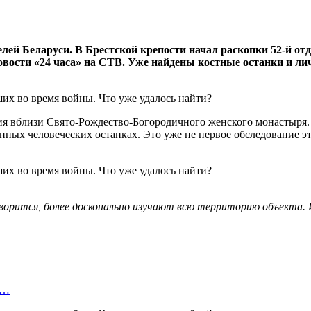
елей Беларуси. В Брестской крепости начал раскопки 52-й 
ости «24 часа» на СТВ. Уже найдены костные останки и лич
ия вблизи Свято-Рождество-Богородичного женского монастыря.
ных человеческих останках. Это уже не первое обследование эт
орится, более досконально изучают всю территорию объекта. И 
х…