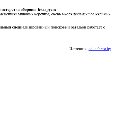
нистерства обороны
Б
еларуси:
агментов глиняных черепков,
очень много
фрагментов костных
дельный специализированный поисковый батальон работает с
Источник:
onlinebrest.by