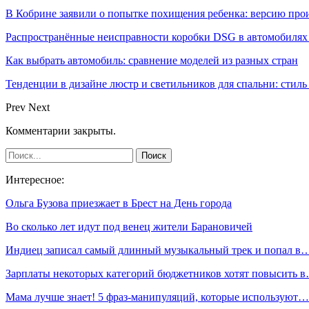
В Кобрине заявили о попытке похищения ребенка: версию про
Распространённые неисправности коробки DSG в автомобилях 
Как выбрать автомобиль: сравнение моделей из разных стран
Тенденции в дизайне люстр и светильников для спальни: стиль
Prev
Next
Комментарии закрыты.
Интересное:
Ольга Бузова приезжает в Брест на День города
Во сколько лет идут под венец жители Барановичей
Индиец записал самый длинный музыкальный трек и попал в
Зарплаты некоторых категорий бюджетников хотят повысить 
Мама лучше знает! 5 фраз-манипуляций, которые используют…