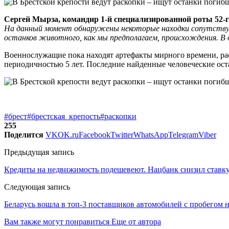
Сергей
М
ырза, командир 1-й специализированной роты 52-
На данный момент обнаружены
некоторые
находки
сопутств
останков животного,
как мы предполагаем,
происхождения.
В 
Военнослужащие пока находят артефакты мирного времени, рас
периодичностью 5 лет. Последние найденные человеческие ост
#брест
#брестская_крепость
#раскопки
255
Поделится
VK
OK.ru
Facebook
Twitter
WhatsApp
Telegram
Viber
Предыдущая запись
Кредиты на недвижимость подешевеют. Нацбанк снизил ставк
Следующая запись
Беларусь вошла в топ-3 поставщиков автомобилей с пробегом 
Вам также могут понравиться
Еще от автора