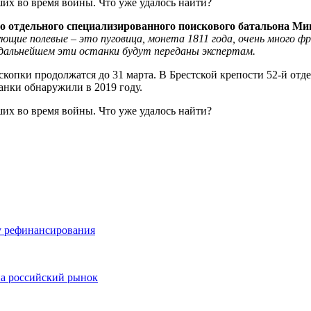
го отдельного специализированного поискового батальона
М
и
ующие полевые
– это пуговица, монета 1811 года,
очень много
фр
дальнейшем эти
о
станки
будут
переданы экспертам.
копки продолжатся до 31 марта. В Брестской крепости 52-й от
анки обнаружили в 2019 году.
у рефинансирования
на российский рынок