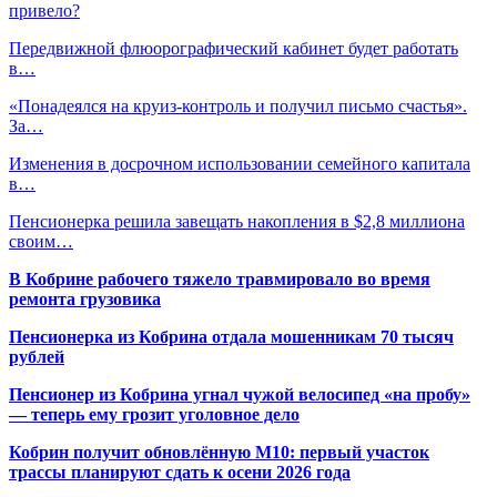
привело?
Передвижной флюорографический кабинет будет работать
в…
«Понадеялся на круиз-контроль и получил письмо счастья».
За…
Изменения в досрочном использовании семейного капитала
в…
Пенсионерка решила завещать накопления в $2,8 миллиона
своим…
В Кобрине рабочего тяжело травмировало во время
ремонта грузовика
Пенсионерка из Кобрина отдала мошенникам 70 тысяч
рублей
Пенсионер из Кобрина угнал чужой велосипед «на пробу»
— теперь ему грозит уголовное дело
Кобрин получит обновлённую М10: первый участок
трассы планируют сдать к осени 2026 года