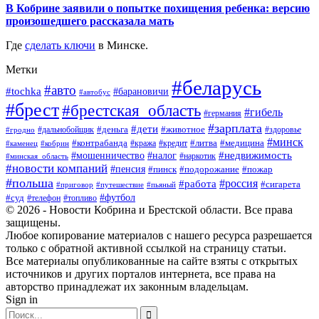
В Кобрине заявили о попытке похищения ребенка: версию
произошедшего рассказала мать
Где
сделать ключи
в Минске.
Метки
#беларусь
#авто
#tochka
#барановичи
#автобус
#брест
#брестская_область
#гибель
#германия
#зарплата
#дети
#деньга
#животное
#дальнобойщик
#гродно
#здоровье
#минск
#контрабанда
#литва
#кража
#медицина
#кобрин
#кредит
#каменец
#мошенничество
#недвижимость
#налог
#наркотик
#минская_область
#новости компаний
#пенсия
#пинск
#подорожание
#пожар
#польша
#россия
#работа
#сигарета
#приговор
#путешествие
#пьяный
#футбол
#суд
#телефон
#топливо
© 2026 - Новости Кобрина и Брестской области. Все права
защищены.
Любое копирование материалов с нашего ресурса разрешается
только с обратной активной ссылкой на страницу статьи.
Все материалы опубликованные на сайте взяты с открытых
источников и других порталов интернета, все права на
авторство принадлежат их законным владельцам.
Sign in