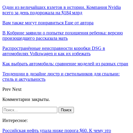
Один из величайших взлетов в истории. Компания Nvidia
всего за день подорожала на $184 млрд
Вам также могут понравиться
Еще от автора
В Кобрине заявили о попытке похищения ребенка: версию
произошедшего рассказала мать
Распространённые неисправности коробки DSG в
автомобилях Volkswagen и как их избежать
Как выбрать автомобиль: сравнение моделей из разных стран
Тенденции в дизайне люстр и светильников для спальни:
стиль и актуальность
Prev
Next
Комментарии закрыты.
Интересное:
Российская нефть упала ниже порога $60. К чему это