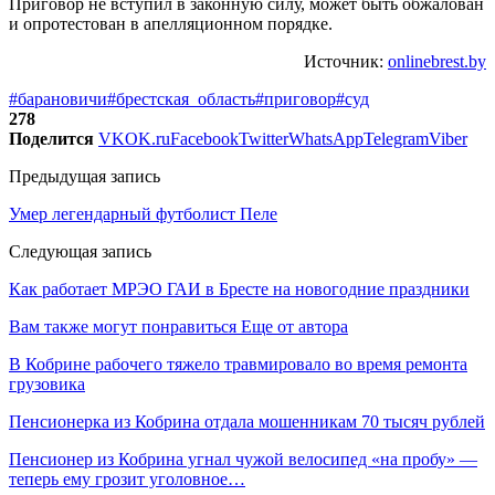
Приговор не вступил в законную силу, может быть обжалован
и опротестован в апелляционном порядке.
Источник:
onlinebrest.by
#барановичи
#брестская_область
#приговор
#суд
278
Поделится
VK
OK.ru
Facebook
Twitter
WhatsApp
Telegram
Viber
Предыдущая запись
Умер легендарный футболист Пеле
Следующая запись
Как работает МРЭО ГАИ в Бресте на новогодние праздники
Вам также могут понравиться
Еще от автора
В Кобрине рабочего тяжело травмировало во время ремонта
грузовика
Пенсионерка из Кобрина отдала мошенникам 70 тысяч рублей
Пенсионер из Кобрина угнал чужой велосипед «на пробу» —
теперь ему грозит уголовное…