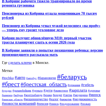
В Кобрине рабочего тяжело травмировало во время
ремонта грузовика
Пенсионерка из Кобрина отдала мошенникам 70 тысяч
рублей
Пенсионер из Кобрина угнал чужой велосипед «на пробу»
— теперь ему грозит уголовное дело
Кобрин получит обновлённую М10: первый участок
трассы планируют сдать к осени 2026 года
В Кобрине заявили о попытке похищения ребенка: версию
произошедшего рассказала мать
Где
сделать ключи
в Минске.
Метки
#беларусь
#авто
#tochka
#барановичи
#автобус
#брест
#брестская_область
#гибель
#германия
#зарплата
#дети
#деньга
#животное
#дальнобойщик
#гродно
#здоровье
#минск
#контрабанда
#литва
#кража
#медицина
#кобрин
#кредит
#каменец
#мошенничество
#недвижимость
#налог
#наркотик
#минская_область
#новости компаний
#пенсия
#пинск
#подорожание
#пожар