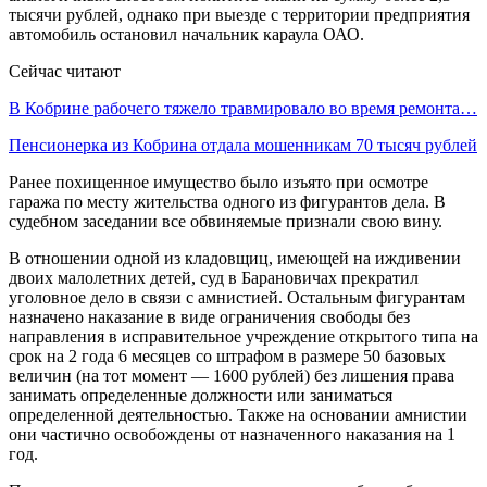
тысячи рублей, однако при выезде с территории предприятия
автомобиль остановил начальник караула ОАО.
Сейчас читают
В Кобрине рабочего тяжело травмировало во время ремонта…
Пенсионерка из Кобрина отдала мошенникам 70 тысяч рублей
Ранее похищенное имущество было изъято при осмотре
гаража по месту жительства одного из фигурантов дела. В
судебном заседании все обвиняемые признали свою вину.
В отношении одной из кладовщиц, имеющей на иждивении
двоих малолетних детей, суд в Барановичах прекратил
уголовное дело в связи с амнистией. Остальным фигурантам
назначено наказание в виде ограничения свободы без
направления в исправительное учреждение открытого типа на
срок на 2 года 6 месяцев со штрафом в размере 50 базовых
величин (на тот момент — 1600 рублей) без лишения права
занимать определенные должности или заниматься
определенной деятельностью. Также на основании амнистии
они частично освобождены от назначенного наказания на 1
год.