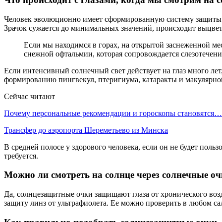
Человек эволюционно имеет сформированную систему защиты от
Зрачок сужается до минимальных значений, происходит выцвет
Если мы находимся в горах, на открытой заснеженной мес
снежной офтальмии, которая сопровождается слезотечение
Если интенсивный солнечный свет действует на глаз много ле
формированию пингвекул, птеригиума, катаракты и макулярно
Сейчас читают
Почему персональные рекомендации и гороскопы становятся…
Трансфер до аэропорта Шереметьево из Минска
В средней полосе у здорового человека, если он не будет пол
требуется.
Можно ли смотреть на солнце через солнечные о
Да, солнцезащитные очки защищают глаза от хронического воз
защиту линз от ультрафиолета. Ее можно проверить в любом са