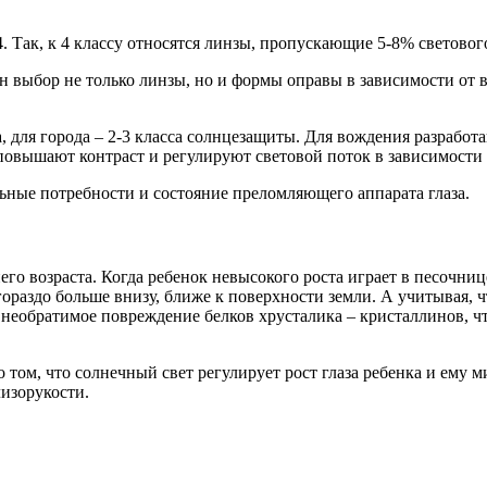
4. Так, к 4 классу относятся линзы, пропускающие 5-8% светово
 выбор не только линзы, но и формы оправы в зависимости от в
а, для города – 2-3 класса солнцезащиты. Для вождения разрабо
повышают контраст и регулируют световой поток в зависимости 
ьные потребности и состояние преломляющего аппарата глаза.
го возраста. Когда ребенок невысокого роста играет в песочниц
ораздо больше внизу, ближе к поверхности земли. А учитывая, чт
 необратимое повреждение белков хрусталика – кристаллинов, ч
 том, что солнечный свет регулирует рост глаза ребенка и ему 
изорукости.