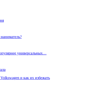
юня
ь наниматель?
популярнее универсальных…
ала
Volkswagen и как их избежать