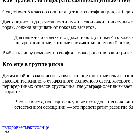
Как правильно подобрать солнцезащитные очки
Существует 5 классов солнцезащитных светофильтров, от 0 до 
Для каждого вида деятельности нужны свои очки, причем важен
горах, должна защищать от боковых засветов.
Для пляжного отдыха и отдыха подойдут очки 4-го класс
поляризационные, которые снижают количество бликов, 
Выбрать линзу поможет врач-офтальмолог, оценив ваши зрител
Кто еще в группе риска
Детям крайне важно использовать солнцезащитные очки с ранне
высокоинтенсивного отраженного солнечного света, которого г
периферийных отделов хрусталика, где ультрафиолет вызывает
возрасте.
В то же время, последние научные исследования говорят о
естественном освещении — это предотвратит развитие бл
#здоровье
#мак
#солнце
274