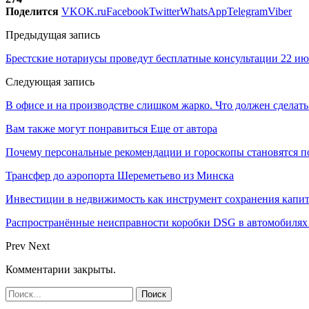
Поделится
VK
OK.ru
Facebook
Twitter
WhatsApp
Telegram
Viber
Предыдущая запись
Брестские нотариусы проведут бесплатные консультации 22 и
Следующая запись
В офисе и на производстве слишком жарко. Что должен сделат
Вам также могут понравиться
Еще от автора
Почему персональные рекомендации и гороскопы становятся 
Трансфер до аэропорта Шереметьево из Минска
Инвестиции в недвижимость как инструмент сохранения капит
Распространённые неисправности коробки DSG в автомобилях 
Prev
Next
Комментарии закрыты.