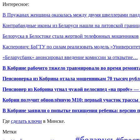
Интересное:
В Пружанах женщина оказалась между двумя швеллерами панд
Контрабандные иконы из Беларуси нашли на литовской границ
Белоруска в Белостоке стала жертвой телефонных мошенников
Касперович: БрГТУ по силам реализовать модель «Университ
«Беларусбанк» анонсировал введение комиссии за открытие…
В Кобрине рабочего тяжело травмировало во время ремонт
Пенсионерка из Кобрина отдала мошенникам 70 тысяч рубл
Пенсионер из Кобрина угнал чужой велосипед «на пробу» — 
Кобрин получит обновлённую М10: первый участок трассы п
В Кобрине заявили о попытке похищения ребенка: версию 
Где
сделать ключи
в Минске.
Метки
#беларусь