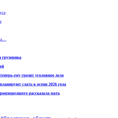
уса
е
ета…
а грузовика
ей
теперь ему грозит уголовное дело
ланируют сдать к осени 2026 года
произошедшего рассказала мать