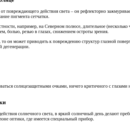
 повреждающего действия света – он рефлекторно зажмуривает г
ание пигмента сетчатки.
тности, например, на Северном полюсе, длительное (несколько 
м, болью, резью в глазах, снижением остроты зрения.
т, то он может приводить к повреждению структур глазной пове
й дегенерации.
ьзоваться солнцезащитными очками, ничего критичного с глазам
чки
действия солнечного света, в яркий солнечный день делают пре
лоне оптики, где имеется специальный прибор.