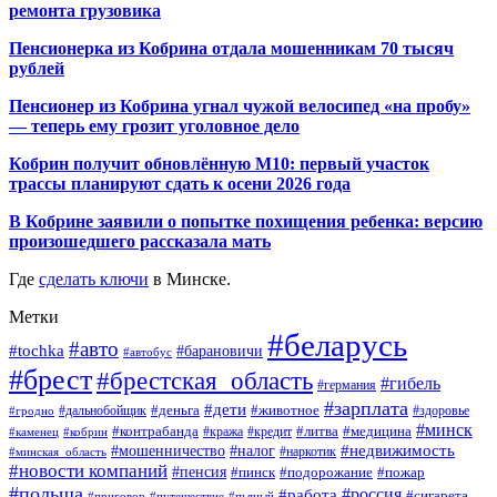
ремонта грузовика
Пенсионерка из Кобрина отдала мошенникам 70 тысяч
рублей
Пенсионер из Кобрина угнал чужой велосипед «на пробу»
— теперь ему грозит уголовное дело
Кобрин получит обновлённую М10: первый участок
трассы планируют сдать к осени 2026 года
В Кобрине заявили о попытке похищения ребенка: версию
произошедшего рассказала мать
Где
сделать ключи
в Минске.
Метки
#беларусь
#авто
#tochka
#барановичи
#автобус
#брест
#брестская_область
#гибель
#германия
#зарплата
#дети
#деньга
#животное
#дальнобойщик
#гродно
#здоровье
#минск
#контрабанда
#литва
#кража
#медицина
#кобрин
#кредит
#каменец
#мошенничество
#недвижимость
#налог
#наркотик
#минская_область
#новости компаний
#пенсия
#пинск
#подорожание
#пожар
#польша
#россия
#работа
#сигарета
#приговор
#путешествие
#пьяный