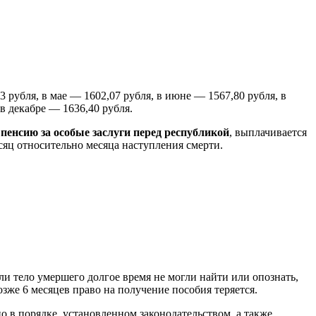
3 рубля, в мае — 1602,07 рубля, в июне — 1567,80 рубля, в
 в декабре — 1636,40 рубля.
енсию за особые заслуги перед республикой
, выплачивается
сяц относительно месяца наступления смерти.
ли тело умершего долгое время не могли найти или опознать,
зже 6 месяцев право на получение пособия теряется.
о в порядке, установленном законодательством, а также