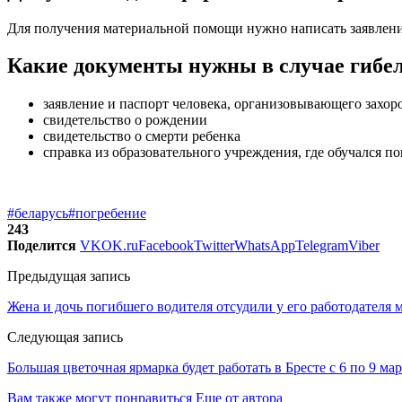
Для получения материальной помощи нужно написать заявление
Какие документы нужны в случае гибел
заявление и паспорт человека, организовывающего захор
свидетельство о рождении
свидетельство о смерти ребенка
справка из образовательного учреждения, где обучался по
#беларусь
#погребение
243
Поделится
VK
OK.ru
Facebook
Twitter
WhatsApp
Telegram
Viber
Предыдущая запись
Жена и дочь погибшего водителя отсудили у его работодателя 
Следующая запись
Большая цветочная ярмарка будет работать в Бресте с 6 по 9 мар
Вам также могут понравиться
Еще от автора