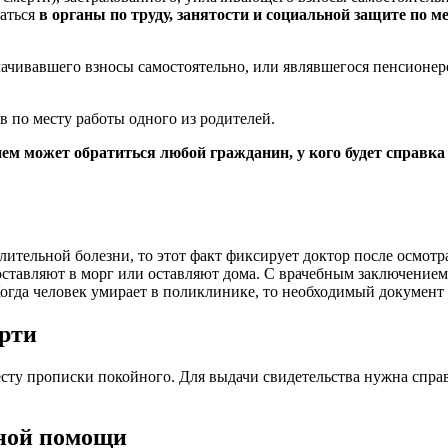
щаться
в органы по труду, занятости и социальной защите по м
лачивавшего взносы самостоятельно, или являвшегося пенсионе
 по месту работы одного из родителей.
ием может обратиться любой гражданин, у кого будет справк
лительной болезни, то этот факт фиксирует доктор после осмотр
оставляют в морг или оставляют дома. С врачебным заключением
Когда человек умирает в поликлинике, то необходимый документ 
ерти
есту прописки покойного. Для выдачи свидетельства нужна спра
ной помощи