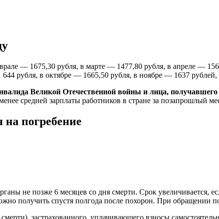
ду
врале — 1675,30 рубля, в марте — 1477,80 рубля, в апреле — 156
1 644 рубля, в октябре — 1665,50 рубля, в ноябре — 1637 рублей,
нвалида Великой Отечественной войны и лица, получавшего п
менее средней зарплаты работников в стране за позапрошлый ме
я на погребение
ганы не позже 6 месяцев со дня смерти. Срок увеличивается, ес
ожно получить спустя полгода после похорон. При обращении по
 смерти), застрахованного, уплачивающего взносы самостоятельн