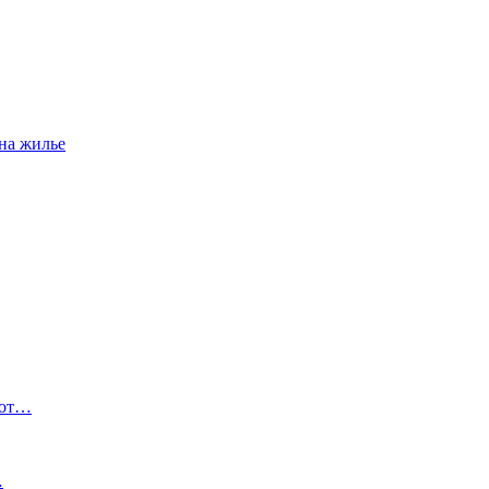
на жилье
 от…
…