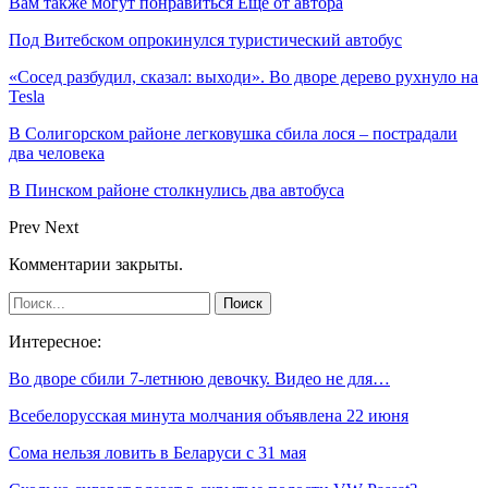
Вам также могут понравиться
Еще от автора
Под Витебском опрокинулся туристический автобус
«Сосед разбудил, сказал: выходи». Во дворе дерево рухнуло на
Tesla
В Солигорском районе легковушка сбила лося – пострадали
два человека
В Пинском районе столкнулись два автобуса
Prev
Next
Комментарии закрыты.
Интересное:
Во дворе сбили 7-летнюю девочку. Видео не для…
Всебелорусская минута молчания объявлена 22 июня
Сома нельзя ловить в Беларуси с 31 мая