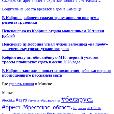
Сколько сигарет влезет в скрытые полости VW Passat?…
Водитель из Бреста врезался в дом в Каменце
В Кобрине рабочего тяжело травмировало во время
ремонта грузовика
Пенсионерка из Кобрина отдала мошенникам 70 тысяч
рублей
Пенсионер из Кобрина угнал чужой велосипед «на пробу»
— теперь ему грозит уголовное дело
Кобрин получит обновлённую М10: первый участок
трассы планируют сдать к осени 2026 года
В Кобрине заявили о попытке похищения ребенка: версию
произошедшего рассказала мать
Где
сделать ключи
в Минске.
Метки
#беларусь
#авто
#tochka
#барановичи
#автобус
#брест
#брестская_область
#гибель
#германия
#зарплата
#дети
#деньга
#животное
#дальнобойщик
#гродно