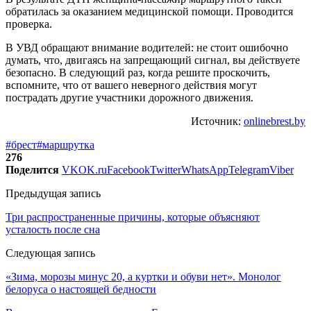
обратилась за оказанием медицинской помощи. Проводится
проверка.
В УВД обращают внимание водителей: не стоит ошибочно
думать, что, двигаясь на запрещающий сигнал, вы действуете
безопасно. В следующий раз, когда решите проскочить,
вспомните, что от вашего неверного действия могут
пострадать другие участники дорожного движения.
Источник:
onlinebrest.by
#брест
#маршрутка
276
Поделится
VK
OK.ru
Facebook
Twitter
WhatsApp
Telegram
Viber
Предыдущая запись
Три распространенные причины, которые объясняют
усталость после сна
Следующая запись
«Зима, морозы минус 20, а куртки и обуви нет». Монолог
белоруса о настоящей бедности