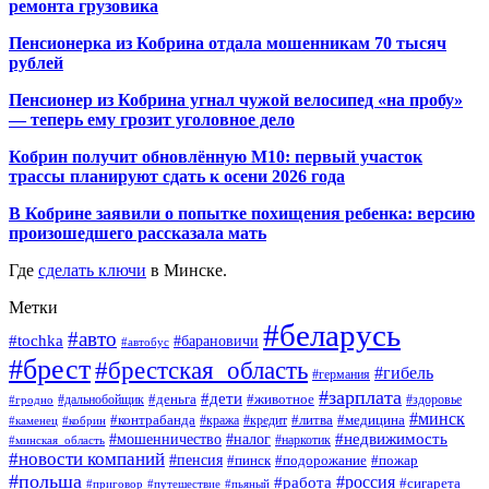
ремонта грузовика
Пенсионерка из Кобрина отдала мошенникам 70 тысяч
рублей
Пенсионер из Кобрина угнал чужой велосипед «на пробу»
— теперь ему грозит уголовное дело
Кобрин получит обновлённую М10: первый участок
трассы планируют сдать к осени 2026 года
В Кобрине заявили о попытке похищения ребенка: версию
произошедшего рассказала мать
Где
сделать ключи
в Минске.
Метки
#беларусь
#авто
#tochka
#барановичи
#автобус
#брест
#брестская_область
#гибель
#германия
#зарплата
#дети
#деньга
#животное
#дальнобойщик
#гродно
#здоровье
#минск
#контрабанда
#литва
#кража
#медицина
#кобрин
#кредит
#каменец
#мошенничество
#недвижимость
#налог
#наркотик
#минская_область
#новости компаний
#пенсия
#пинск
#подорожание
#пожар
#польша
#россия
#работа
#сигарета
#приговор
#путешествие
#пьяный