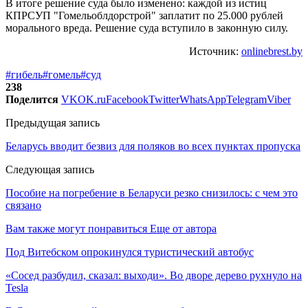
В итоге решение суда было изменено: каждой из истиц
КПРСУП "Гомельоблдорстрой" заплатит по 25.000 рублей
морального вреда. Решение суда вступило в законную силу.
Источник:
onlinebrest.by
#гибель
#гомель
#суд
238
Поделится
VK
OK.ru
Facebook
Twitter
WhatsApp
Telegram
Viber
Предыдущая запись
Беларусь вводит безвиз для поляков во всех пунктах пропуска
Следующая запись
Пособие на погребение в Беларуси резко снизилось: с чем это
связано
Вам также могут понравиться
Еще от автора
Под Витебском опрокинулся туристический автобус
«Сосед разбудил, сказал: выходи». Во дворе дерево рухнуло на
Tesla