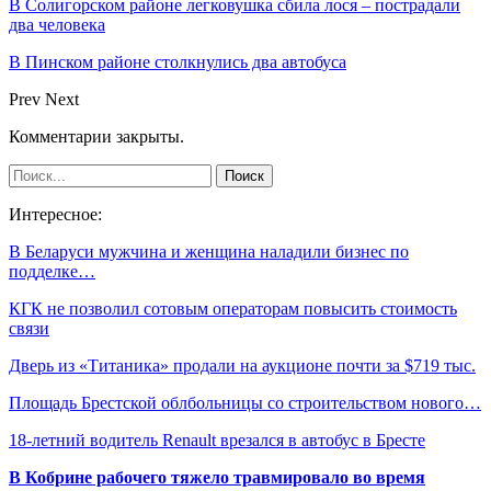
В Солигорском районе легковушка сбила лося – пострадали
два человека
В Пинском районе столкнулись два автобуса
Prev
Next
Комментарии закрыты.
Интересное:
В Беларуси мужчина и женщина наладили бизнес по
подделке…
КГК не позволил сотовым операторам повысить стоимость
связи
Дверь из «Титаника» продали на аукционе почти за $719 тыс.
Площадь Брестской облбольницы со строительством нового…
18-летний водитель Renault врезался в автобус в Бресте
В Кобрине рабочего тяжело травмировало во время