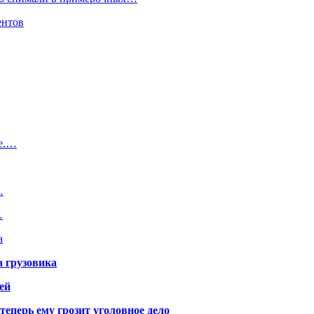
ентов
ще.…
…
…
а
а грузовика
ей
теперь ему грозит уголовное дело