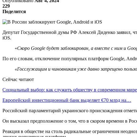
Опубликовано
Авг 4, 2024
229
Поделится
Депутат Государственной думы РФ Алексей Диденко заявил, чт
iOS.
«
Скоро Google будет заблокирован, а вместе с ним и Goo
По его словам, отключение популярных платформ Google, Andro
«Госслужащим и чиновникам уже давно запрещено польз
Сейчас читают
Социальный выбор: как служить обществу в современном мире
Европейский инвестиционный банк выделяет €70 млрд на…
Российский парламентарий украинского происхождения отмет
Он высказал предположение о том, что в скором времени в Ро
Реакция в обществе на столь радикальные ограничения неодно
других популярных платформ.