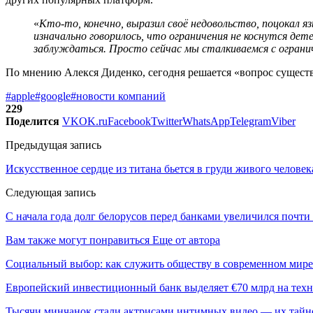
«
Кто-то, конечно, выразил своё недовольство, поцокал я
изначально говорилось, что ограничения не коснутся де
заблуждаться. Просто сейчас мы сталкиваемся с ограни
По мнению Алекся Диденко, сегодня решается «вопрос существ
#apple
#google
#новости компаний
229
Поделится
VK
OK.ru
Facebook
Twitter
WhatsApp
Telegram
Viber
Предыдущая запись
Искусственное сердце из титана бьется в груди живого человек
Следующая запись
С начала года долг белорусов перед банками увеличился почти
Вам также могут понравиться
Еще от автора
Социальный выбор: как служить обществу в современном мире
Европейский инвестиционный банк выделяет €70 млрд на техн
Тысячи минчанок стали актрисами интимных видео — их тай