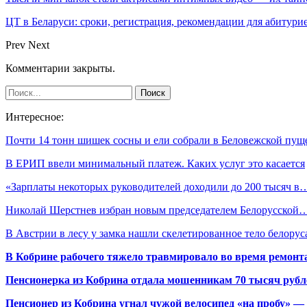
ЦТ в Беларуси: сроки, регистрация, рекомендации для абитури
Prev
Next
Комментарии закрыты.
Интересное:
Почти 14 тонн шишек сосны и ели собрали в Беловежской пу
В ЕРИП ввели минимальный платеж. Каких услуг это касается
«Зарплаты некоторых руководителей доходили до 200 тысяч в
Николай Шерстнев избран новым председателем Белорусской
В Австрии в лесу у замка нашли скелетированное тело белорус
В Кобрине рабочего тяжело травмировало во время ремонт
Пенсионерка из Кобрина отдала мошенникам 70 тысяч рубл
Пенсионер из Кобрина угнал чужой велосипед «на пробу» — 