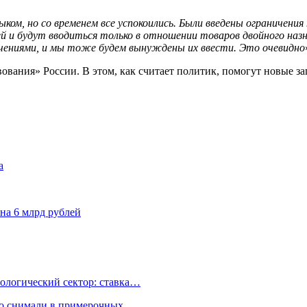
зыком, но со временем все успокоились. Были введены ограничен
тей и будут вводиться только в отношении товаров двойного на
чениями, и мы тоже будем вынуждены их ввести. Это очевидно
ования» России. В этом, как считает политик, помогут новые з
а
 на 6 млрд рублей
ологический сектор: ставка…
но снимали в примерочных…