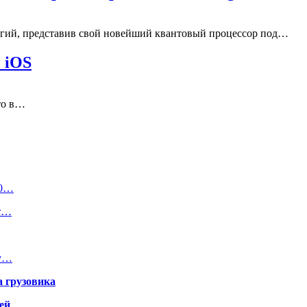
логий, представив свой новейший квантовый процессор под…
 iOS
то в…
00…
от…
ку…
а грузовика
ей