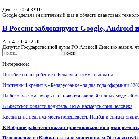
Дек 10, 2024
329
0
Google сделала значительный шаг в области квантовых техно
В России заблокируют Google, Android и
Авг 4, 2024
225
0
Депутат Государственной думы РФ Алексей Диденко заявил, ч
Интересное:
Пособие на погребение в Беларуси: сумма выплаты
Ипотечный кредит в «Беларусбанке» за два года оформили 82
На белорусском авторынке появятся около 30 новых моделей 
В Брестской области водитель BMW насмерть сбил человека
Кредиты на недвижимость подешевеют. Нацбанк снизил став
В Кобрине рабочего тяжело травмировало во время ремонт
Пенсионерка из Кобрина отдала мошенникам 70 тысяч рубл