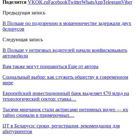
Поделится
VK
OK.ru
Facebook
Twitter
WhatsApp
Telegram
Viber
Предыдущая запись
В Польше по подозрению в мошенничестве задержали двух
белорусов
Следующая запись
В Польше у нетрезвых водителей начали конфисковывать
автомобили
Вам также могут понравиться
Еще от автора
Социальный выбор: как служить обществу в современном
мире
Европейский инвестиционный банк выделяет €70 млрд на
технологический сектор: ставка…
Тысячи минчанок стали актрисами интимных видео — их
тайно снимали в примерочных…
ЦТ в Беларуси: сроки, регистрация, рекомендации для
абитуриентов