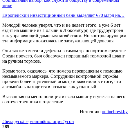
Социальный выбор: как служить обществу в современном
мире
Европейский инвестиционный банк выделяет €70 млрд на…
Молодой человек уверял, что и не делает этого, а уже 6 лет
ездит на машине из Польши в Люксембург, где трудоустроен
как управляющий домовым хозяйством. Но контролирующим
эта информация показалась не заслуживающей доверия.
Они также заметили дефекты в самом транспортном средстве.
Среди прочего, был обнаружен порванный тормозной шланг
на ручном тормозе.
Кроме того, оказалось, что номера перекрашены с помощью
несмываемого маркера. Сотрудники контрольной службы
провели более тщательный осмотр и выяснили в итоге, что
автомобиль находится в розыске как угнанный.
Вызванная на место полиция изъяла машину и увезла нашего
соотечественника в отделение.
Источник:
onlinebrest.by
#беларусь
#германия
#полиция
#угон
285