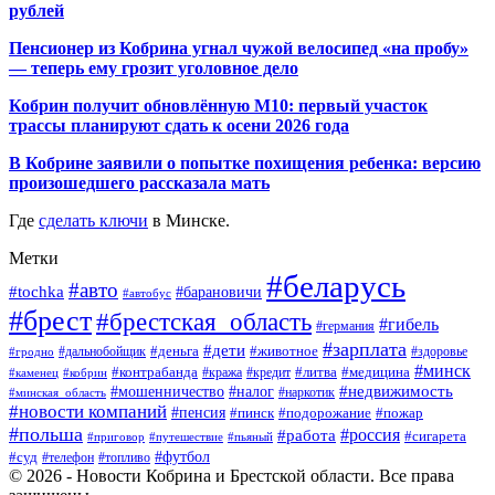
рублей
Пенсионер из Кобрина угнал чужой велосипед «на пробу»
— теперь ему грозит уголовное дело
Кобрин получит обновлённую М10: первый участок
трассы планируют сдать к осени 2026 года
В Кобрине заявили о попытке похищения ребенка: версию
произошедшего рассказала мать
Где
сделать ключи
в Минске.
Метки
#беларусь
#авто
#tochka
#барановичи
#автобус
#брест
#брестская_область
#гибель
#германия
#зарплата
#дети
#деньга
#животное
#дальнобойщик
#гродно
#здоровье
#минск
#контрабанда
#литва
#кража
#медицина
#кобрин
#кредит
#каменец
#мошенничество
#недвижимость
#налог
#наркотик
#минская_область
#новости компаний
#пенсия
#пинск
#подорожание
#пожар
#польша
#россия
#работа
#сигарета
#приговор
#путешествие
#пьяный
#футбол
#суд
#телефон
#топливо
© 2026 - Новости Кобрина и Брестской области. Все права