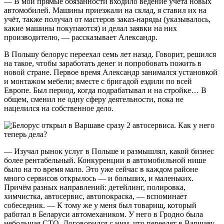
— В мои прямые обязанности входило ведение учёта новых
автомобилей. Машины приезжали на склад, я ставил их на
учёт, также получал от мастеров заказ-наряды (указывалось,
какие машины покупаются) и делал заявки на них
производителю, — рассказывает Александр.
В Польшу белорус переехал семь лет назад. Говорит, решился
на такое, чтобы заработать денег и попробовать пожить в
новой стране. Первое время Александр занимался установкой
и монтажом мебели; вместе с бригадой ездили по всей
Европе. Был период, когда подрабатывал и на стройке… В
общем, сменил не одну сферу деятельности, пока не
нацелился на собственное дело.
— Изучал рынок услуг в Польше и размышлял, какой бизнес
более рентабельный. Конкуренции в автомобильной нише
было на то время мало. Это уже сейчас в каждом районе
много сервисов открылось — и больших, и маленьких.
Причём разных направлений: детейлинг, полировка,
химчистка, автосервис, автопокраска, — вспоминает
собеседник. — К тому же у меня был товарищ, который
работал в Беларуси автомехаником. У него в Гродно была
небольшая СТО. Договорился с ним, что переедет в Варшаву