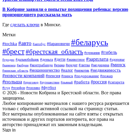
В Кобрине заявили о попытке похищения ребенка: версию
произошедшего рассказала мать
Где
сделать ключи
в Минске.
Метки
#беларусь
#авто
#tochka
#барановичи
#автобус
#брест
#брестская_область
#гибель
#германия
#зарплата
#дети
#деньга
#животное
#дальнобойщик
#гродно
#здоровье
#минск
#контрабанда
#литва
#кража
#медицина
#кобрин
#кредит
#каменец
#мошенничество
#недвижимость
#налог
#наркотик
#минская_область
#новости компаний
#пенсия
#пинск
#подорожание
#пожар
#польша
#россия
#работа
#сигарета
#приговор
#путешествие
#пьяный
#футбол
#суд
#телефон
#топливо
© 2026 - Новости Кобрина и Брестской области. Все права
защищены.
Любое копирование материалов с нашего ресурса разрешается
только с обратной активной ссылкой на страницу статьи.
Все материалы опубликованные на сайте взяты с открытых
источников и других порталов интернета, все права на
авторство принадлежат их законным владельцам.
Sign in