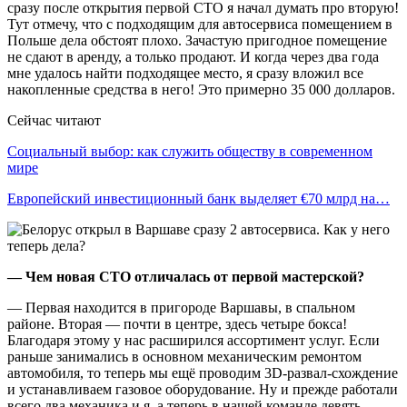
сразу после открытия первой СТО я начал думать про вторую!
Тут отмечу, что с подходящим для автосервиса помещением в
Польше дела обстоят плохо. Зачастую пригодное помещение
не сдают в аренду, а только продают. И когда через два года
мне удалось найти подходящее место, я сразу вложил все
накопленные средства в него! Это примерно 35 000 долларов.
Сейчас читают
Социальный выбор: как служить обществу в современном
мире
Европейский инвестиционный банк выделяет €70 млрд на…
— Чем новая СТО отличалась от первой мастерской?
— Первая находится в пригороде Варшавы, в спальном
районе. Вторая — почти в центре, здесь четыре бокса!
Благодаря этому у нас расширился ассортимент услуг. Если
раньше занимались в основном механическим ремонтом
автомобиля, то теперь мы ещё проводим 3D-развал-схождение
и устанавливаем газовое оборудование. Ну и прежде работали
всего два механика и я, а теперь в нашей команде девять