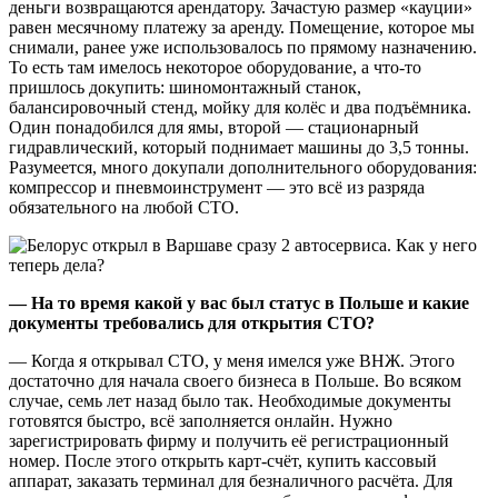
деньги возвращаются арендатору. Зачастую размер «кауции»
равен месячному платежу за аренду. Помещение, которое мы
снимали, ранее уже использовалось по прямому назначению.
То есть там имелось некоторое оборудование, а что-то
пришлось докупить: шиномонтажный станок,
балансировочный стенд, мойку для колёс и два подъёмника.
Один понадобился для ямы, второй — стационарный
гидравлический, который поднимает машины до 3,5 тонны.
Разумеется, много докупали дополнительного оборудования:
компрессор и пневмоинструмент — это всё из разряда
обязательного на любой СТО.
— На то время какой у вас был статус в Польше и какие
документы требовались для открытия СТО?
— Когда я открывал СТО, у меня имелся уже ВНЖ. Этого
достаточно для начала своего бизнеса в Польше. Во всяком
случае, семь лет назад было так. Необходимые документы
готовятся быстро, всё заполняется онлайн. Нужно
зарегистрировать фирму и получить её регистрационный
номер. После этого открыть карт-счёт, купить кассовый
аппарат, заказать терминал для безналичного расчёта. Для