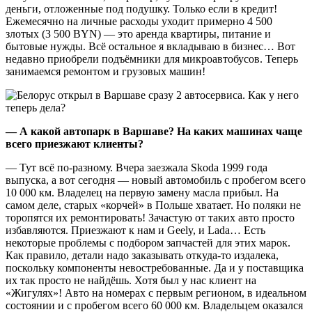
деньги, отложенные под подушку. Только если в кредит!
Ежемесячно на личные расходы уходит примерно 4 500
злотых (3 500 BYN) — это аренда квартиры, питание и
бытовые нужды. Всё остальное я вкладываю в бизнес… Вот
недавно приобрели подъёмники для микроавтобусов. Теперь
занимаемся ремонтом и грузовых машин!
— А какой автопарк в Варшаве? На каких машинах чаще
всего приезжают клиенты?
— Тут всё по-разному. Вчера заезжала Skoda 1999 года
выпуска, а вот сегодня — новый автомобиль с пробегом всего
10 000 км. Владелец на первую замену масла прибыл. На
самом деле, старых «корчей» в Польше хватает. Но поляки не
торопятся их ремонтировать! Зачастую от таких авто просто
избавляются. Приезжают к нам и Geely, и Lada… Есть
некоторые проблемы с подбором запчастей для этих марок.
Как правило, детали надо заказывать откуда-то издалека,
поскольку компоненты невостребованные. Да и у поставщика
их так просто не найдёшь. Хотя был у нас клиент на
«Жигулях»! Авто на номерах с первым регионом, в идеальном
состоянии и с пробегом всего 60 000 км. Владельцем оказался