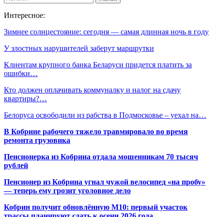
Интересное:
Зимнее солнцестояние: сегодня — самая длинная ночь в году
У злостных нарушителей заберут маршрутки
Клиентам крупного банка Беларуси придется платить за
ошибки…
Кто должен оплачивать коммуналку и налог на сдачу
квартиры?…
Белоруса освободили из рабства в Подмосковье – уехал на…
В Кобрине рабочего тяжело травмировало во время
ремонта грузовика
Пенсионерка из Кобрина отдала мошенникам 70 тысяч
рублей
Пенсионер из Кобрина угнал чужой велосипед «на пробу»
— теперь ему грозит уголовное дело
Кобрин получит обновлённую М10: первый участок
трассы планируют сдать к осени 2026 года