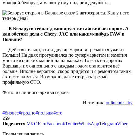
молодой белорус, а машину ему подарил дедушка…
— В Беларуси сейчас доминирует китайский автопром. А
как обстоят дела с Chery, JAC или каким-нибудь FAW в
Польше?
— Действительно, эти и другие марки встречаются уже и в
Польше! На днях прогуливался по супермаркетам и заметил
много китайских машин на парковках. То есть на дорогах
Варшавы их однозначно с каждым годом становится всё
больше. Вполне вероятно, скоро придётся и с ремонтом таких
авто столкнуться. Возможно, даже открыть третью
профильную СТО.
Фото: из личного архива героев
Источник:
onlinebrest.by
#бизнес
#гродно
#польша
#сто
259
Поделится
VK
OK.ru
Facebook
Twitter
WhatsApp
Telegram
Viber
Предыдущая запись