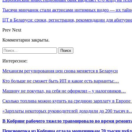
Тысячи минчанок стали актрисами интимных видео — их тай
ЦТ в Беларуси: сроки, регистрация, рекомендации для абитури
Prev
Next
Комментарии закрыты.
Интересное:
Механизм регулирования цен снова меняется в Беларуси
Кто больше не сможет быть ИП и какие есть варианты:…
Машину не покупал, на себя не оформлял – у налоговиков…
Сколько топлива можно купить на среднюю зарплату в Европ
«Зарплаты некоторых руководителей доходили до 200 тысяч в
В Кобрине рабочего тяжело травмировало во время ремонт
Пенсионерка из Кобрина отдала мошенникам 70 тысяч рубл