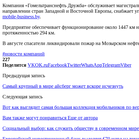
Компания «Гомельтранснефть Дружба» обслуживает магистраль
направлении стран Западной и Восточной Европы, снабжает у
mobile-business.by
.
Предприятие обеспечивает функционирование около 1447 км 
протяженностью 294 км.
В августе спасатели ликвидировали пожар на Мозырском нефте
#новости компаний
227
Поделится
VK
OK.ru
Facebook
Twitter
WhatsApp
Telegram
Viber
Предыдущая запись
Самый крупный в мире айсберг может вскоре исчезнуть
Следующая запись
Вот как выглядит самая большая коллекция мобильников по ве
Вам также могут понравиться
Еще от автора
Социальный выбор: как служить обществу в современном мире
Европейский инвестиционный банк выделяет €70 млрд на техн