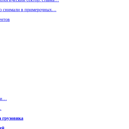
но снимали в примерочных…
ентов
е и…
…
а грузовика
ей