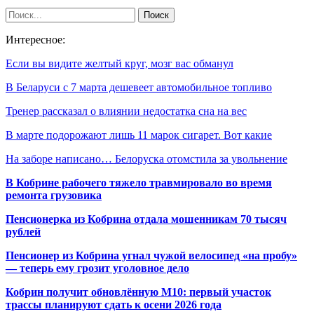
Интересное:
Если вы видите желтый круг, мозг вас обманул
В Беларуси с 7 марта дешевеет автомобильное топливо
Тренер рассказал о влиянии недостатка сна на вес
В марте подорожают лишь 11 марок сигарет. Вот какие
На заборе написано… Белоруска отомстила за увольнение
В Кобрине рабочего тяжело травмировало во время
ремонта грузовика
Пенсионерка из Кобрина отдала мошенникам 70 тысяч
рублей
Пенсионер из Кобрина угнал чужой велосипед «на пробу»
— теперь ему грозит уголовное дело
Кобрин получит обновлённую М10: первый участок
трассы планируют сдать к осени 2026 года