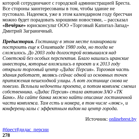
которой сотрудничают с городской администрацией Бреста.
Все стороны заинтересованы в том, чтобы здание не
пустовало. Надеемся, уже в этом календарном году брестчан
можно будет порадовать хорошими новостями, – рассказал
«Вечёрке»
юрисконсульт ООО «Торговый Капитал-Запад»
Дмитрий Заграничный.
Предыстория.
Гостиницу в этом месте планировали
построить еще к Олимпиаде 1980 года, но тогда не
сложилось. До 2003 года долгострой возвышался над
Советской без особых перспектив. Благо нашлись иранские
инвесторы, которые вложились в проект и к 2013 году
открыли торговый центр «Дидас Персия». Торговая часть
здания работает, являясь сейчас одной из основных точек
притяжения пешеходной улицы. А вот гостинице снова не
повезло. Всплыли недочеты проекта, а потом комплекс сменил
собственника. «Дидас Персия» стала активом ЗАО «ТК
Банк». На сайте банка можно найти описание гостиничной
части комплекса. Там есть и номера, в том числе «люкс», и
конференц-залы с эффектным видом на центр города.
Источник:
onlinebrest.by
#брест
#дидас_персии
278