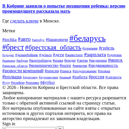
В Кобрине заявили о попытке похищения ребенка: версию
произошедшего рассказала мать
Где
сделать ключи
в Минске.
Метки
#беларусь
#авто
#tochka
#барановичи
#автобус
#брест
#брестская_область
#гибель
#германия
#зарплата
#дети
#деньга
#животное
#дальнобойщик
#гродно
#здоровье
#минск
#контрабанда
#литва
#кража
#медицина
#кобрин
#кредит
#каменец
#мошенничество
#недвижимость
#налог
#наркотик
#минская_область
#новости компаний
#пенсия
#пинск
#подорожание
#пожар
#польша
#россия
#работа
#сигарета
#приговор
#путешествие
#пьяный
#футбол
#суд
#телефон
#топливо
© 2026 - Новости Кобрина и Брестской области. Все права
защищены.
Любое копирование материалов с нашего ресурса разрешается
только с обратной активной ссылкой на страницу статьи.
Все материалы опубликованные на сайте взяты с открытых
источников и других порталов интернета, все права на
авторство принадлежат их законным владельцам.
Sign in