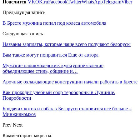
Поделится
VK
OK.ru
Facebook
Twitter
WhatsApp
Telegram
Viber
Предыдущая запись
В Бресте мужчина попал под колеса автомобиля
Следующая запись
Названы зарплаты, которые чаще всего получают белорусы
Вам также могут понравиться
Еще от автора
Мужские парикмахерские: культурное явление,
объединяющее стиль, общение и…
Арочные охлаждающие конструкции начали работать в Бресте
Как проходит учебный сбор теробороны в Лунинце.
Подробности
Бродячих котов и собак в Беларуси становится все больше –
Минжилкомхоз
Prev
Next
Комментарии закрыты.