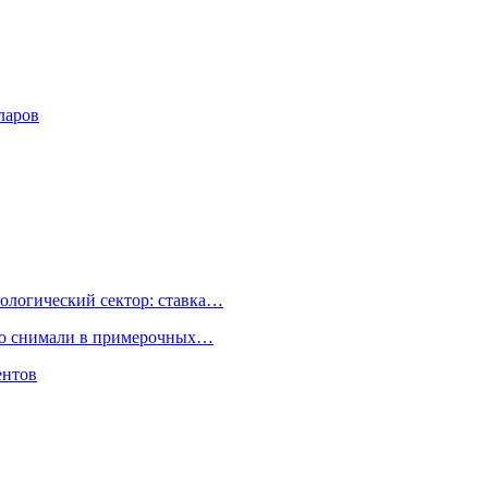
ларов
ологический сектор: ставка…
но снимали в примерочных…
ентов