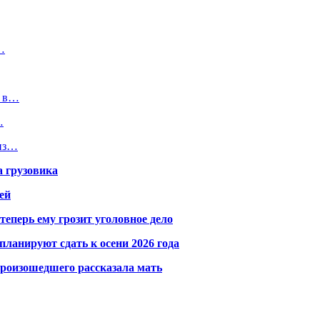
…
и в…
…
 из…
а грузовика
ей
теперь ему грозит уголовное дело
ланируют сдать к осени 2026 года
произошедшего рассказала мать