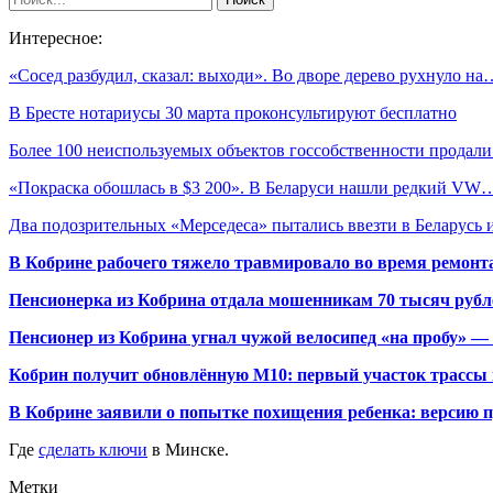
Интересное:
«Сосед разбудил, сказал: выходи». Во дворе дерево рухнуло на
В Бресте нотариусы 30 марта проконсультируют бесплатно
Более 100 неиспользуемых объектов госсобственности продал
«Покраска обошлась в $3 200». В Беларуси нашли редкий VW
Два подозрительных «Мерседеса» пытались ввезти в Беларусь
В Кобрине рабочего тяжело травмировало во время ремонт
Пенсионерка из Кобрина отдала мошенникам 70 тысяч рубл
Пенсионер из Кобрина угнал чужой велосипед «на пробу» — 
Кобрин получит обновлённую М10: первый участок трассы п
В Кобрине заявили о попытке похищения ребенка: версию 
Где
сделать ключи
в Минске.
Метки