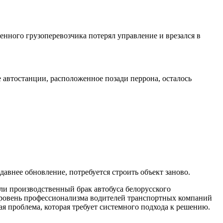
нного грузоперевозчика потерял управление и врезался в
е автостанции, расположенное позади перрона, осталось
давнее обновление, потребуется строить объект заново.
ли производственный брак автобуса белорусского
й уровень профессионализма водителей транспортных компаний
я проблема, которая требует системного подхода к решению.