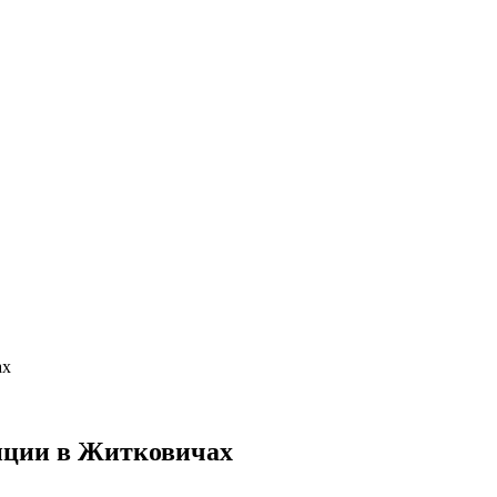
ах
нции в Житковичах