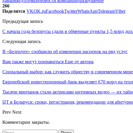
#авария
#дтп
#маз
#новости компаний
#разрушение
266
Поделится
VK
OK.ru
Facebook
Twitter
WhatsApp
Telegram
Viber
Предыдущая запись
С начала года белорусы сдали в обменные пункты 1,5 млрд дол
Следующая запись
В «Белпочте» сообщили об изменении расценок на ряд услуг
Вам также могут понравиться
Еще от автора
Социальный выбор: как служить обществу в современном мире
Европейский инвестиционный банк выделяет €70 млрд на техн
Тысячи минчанок стали актрисами интимных видео — их тай
ЦТ в Беларуси: сроки, регистрация, рекомендации для абитури
Prev
Next
Комментарии закрыты.