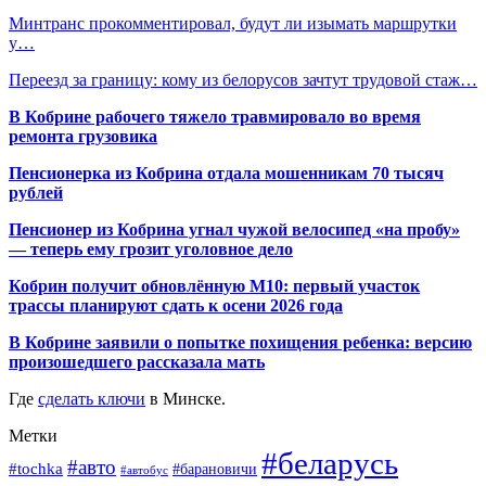
Минтранс прокомментировал, будут ли изымать маршрутки
у…
Переезд за границу: кому из белорусов зачтут трудовой стаж…
В Кобрине рабочего тяжело травмировало во время
ремонта грузовика
Пенсионерка из Кобрина отдала мошенникам 70 тысяч
рублей
Пенсионер из Кобрина угнал чужой велосипед «на пробу»
— теперь ему грозит уголовное дело
Кобрин получит обновлённую М10: первый участок
трассы планируют сдать к осени 2026 года
В Кобрине заявили о попытке похищения ребенка: версию
произошедшего рассказала мать
Где
сделать ключи
в Минске.
Метки
#беларусь
#авто
#tochka
#барановичи
#автобус