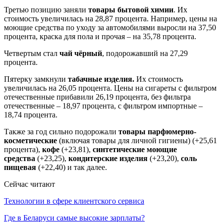
Третью позицию заняли
товары бытовой химии
. Их
стоимость увеличилась на 28,87 процента. Например, цены на
моющие средства по уходу за автомобилями выросли на 37,50
процента, краска для пола и прочая – на 35,78 процента.
Четвертым стал
чай чёрный
, подорожавший на 27,29
процента.
Пятерку замкнули
табачные изделия.
Их стоимость
увеличилась на 26,05 процента. Цены на сигареты с фильтром
отечественные прибавили 26,19 процента, без фильтра
отечественные – 18,97 процента, с фильтром импортные –
18,74 процента.
Также за год сильно подорожали
товары парфюмерно-
косметические
(включая товары для личной гигиены) (+25,61
процента),
кофе
(+23,81),
синтетические моющие
средства
(+23,25),
кондитерские изделия
(+23,20),
соль
пищевая
(+22,40) и так далее.
Сейчас читают
Технологии в сфере клиентского сервиса
Где в Беларуси самые высокие зарплаты?