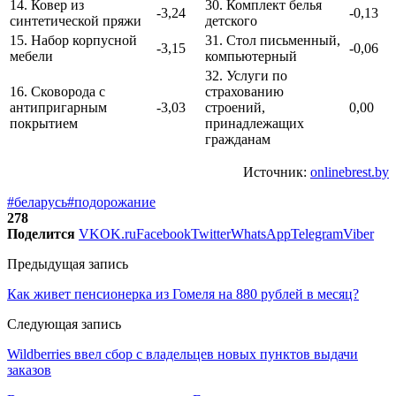
14. Ковер из
30. Комплект белья
-3,24
-0,13
синтетической пряжи
детского
15. Набор корпусной
31. Стол письменный,
-3,15
-0,06
мебели
компьютерный
32. Услуги по
16. Сковорода с
страхованию
антипригарным
-3,03
строений,
0,00
покрытием
принадлежащих
гражданам
Источник:
onlinebrest.by
#беларусь
#подорожание
278
Поделится
VK
OK.ru
Facebook
Twitter
WhatsApp
Telegram
Viber
Предыдущая запись
Как живет пенсионерка из Гомеля на 880 рублей в месяц?
Следующая запись
Wildberries ввел сбор с владельцев новых пунктов выдачи
заказов