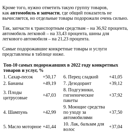
Кроме того, нужно отметить такую группу товаров,
как
автомобиль и запчасти
, где общий показатель не
вычисляется, но отдельные товары подорожали очень сильно.
Так, запчасти к транспортным средствам – на 36,92 процента,
автомобиль легковой – на 33,43 процента, шины для
легкового автомобиля – на 21,23 процента.
Самые подорожавшие конкретные товары и услуги
представлены в таблице ниже.
Топ-10 самых подорожавших в 2022 году конкретных
товаров и услуг, %
1. Сахар-песок
+50,17
6. Перец сладкий
+41,05
2. Бананы
+49,19
7. Дезодорант
+39,12
8. Подгузники,
3. Плоды
+47,03
гигиенические
+37,92
цитрусовые
пакеты
9. Моющие средства
4. Шампунь
+42,99
по уходу за
+37,50
автомобилями
10. Лак, бальзам для
5. Масло моторное
+41,44
+37,04
волос