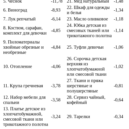
5. Чеснок
-11,78
21. Мёд натуральный
-1,48
22. Шкаф для одежды
6. Виноград
-8,93
-1,34
и белья
7. Лук репчатый
-6,14
23. Масло оливковое
-1,18
24. Юбка детская из
8. Костюм, сарафан,
-4,85
смесовых тканей или
-1,14
комплект для девочки
трикотажного полотна
9. Пиломатериалы
хвойные обрезные и
-4,84
25. Туфли девичьи
-1,06
необрезные
26. Сорочка детская
верхняя из
10. Отопление
-4,06
-1,02
хлопчатобумажной
или смесовой ткани
27. Ткани и пряжа
11. Крупа гречневая
-3,78
шерстяные и
-0,81
полушерстяные
12. Набор мебели для
28. Сервиз чайный,
-3,58
-0,64
спальни
кофейный
13. Платье детское из
хлопчатобумажной,
-3,24
29. Тарелки
-0,34
смесовой ткани или
трикотажного полотна