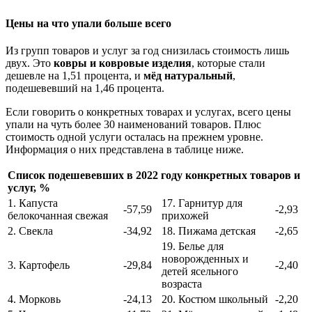
Цены на что упали больше всего
Из групп товаров и услуг за год снизилась стоимость лишь
двух. Это
ковры и ковровые изделия
, которые стали
дешевле на 1,51 процента, и
мёд натуральный
,
подешевевший на 1,46 процента.
Если говорить о конкретных товарах и услугах, всего цены
упали на чуть более 30 наименований товаров. Плюс
стоимость одной услуги осталась на прежнем уровне.
Информация о них представлена в таблице ниже.
Список подешевевших в 2022 году конкретных товаров и
услуг, %
1. Капуста
17. Гарнитур для
-57,59
-2,93
белокочанная свежая
прихожей
2. Свекла
-34,92
18. Пижама детская
-2,65
19. Белье для
новорожденных и
3. Картофель
-29,84
-2,40
детей ясельного
возраста
4. Морковь
-24,13
20. Костюм школьный
-2,20