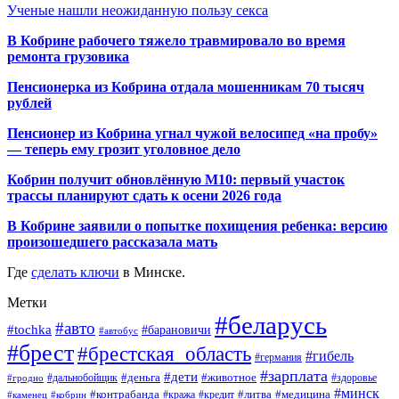
Ученые нашли неожиданную пользу секса
В Кобрине рабочего тяжело травмировало во время
ремонта грузовика
Пенсионерка из Кобрина отдала мошенникам 70 тысяч
рублей
Пенсионер из Кобрина угнал чужой велосипед «на пробу»
— теперь ему грозит уголовное дело
Кобрин получит обновлённую М10: первый участок
трассы планируют сдать к осени 2026 года
В Кобрине заявили о попытке похищения ребенка: версию
произошедшего рассказала мать
Где
сделать ключи
в Минске.
Метки
#беларусь
#авто
#tochka
#барановичи
#автобус
#брест
#брестская_область
#гибель
#германия
#зарплата
#дети
#деньга
#животное
#дальнобойщик
#гродно
#здоровье
#минск
#контрабанда
#литва
#кража
#медицина
#кобрин
#кредит
#каменец