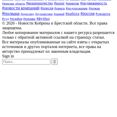
#мошенничество
#недвижимость
#налог
#наркотик
#минская_область
#новости компаний
#пенсия
#пинск
#подорожание
#пожар
#польша
#россия
#работа
#сигарета
#приговор
#путешествие
#пьяный
#футбол
#суд
#телефон
#топливо
© 2026 - Новости Кобрина и Брестской области. Все права
защищены.
Любое копирование материалов с нашего ресурса разрешается
только с обратной активной ссылкой на страницу статьи.
Все материалы опубликованные на сайте взяты с открытых
источников и других порталов интернета, все права на
авторство принадлежат их законным владельцам.
Sign in