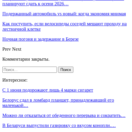
планируют сдать к осени 2026…
Подержанный автомобиль vs новый: когда экономия мнимая
Как поступить, если велосипеды соседей мешают проходу на
лестничной клетке
Ночная погоня и задержание в Березе
Prev
Next
Комментарии закрыты.
Интересное:
С 1 июня подорожают лишь 4 марки сигарет
Белорус сдал в ломбард планшет, принадлежавший его
маленькой…
Можно ли отказаться от обеденного перерыва и сократить…
В Беларуси выпустили газировку со вкусом конопли.…