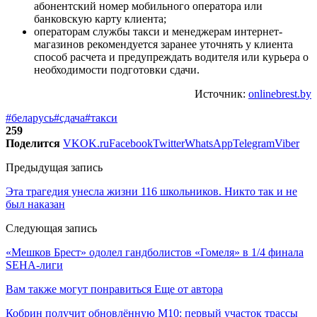
абонентский номер мобильного оператора или
банковскую карту клиента;
операторам службы такси и менеджерам интернет-
магазинов рекомендуется заранее уточнять у клиента
способ расчета и предупреждать водителя или курьера о
необходимости подготовки сдачи.
Источник:
onlinebrest.by
#беларусь
#сдача
#такси
259
Поделится
VK
OK.ru
Facebook
Twitter
WhatsApp
Telegram
Viber
Предыдущая запись
Эта трагедия унесла жизни 116 школьников. Никто так и не
был наказан
Следующая запись
«Мешков Брест» одолел гандболистов «Гомеля» в 1/4 финала
SEHA-лиги
Вам также могут понравиться
Еще от автора
Кобрин получит обновлённую М10: первый участок трассы