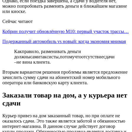
Однако, если поездка завершена, а сдачи у водителя нет,
можно попробовать разменять деньги в ближайшем магазине
или киоске.
Сейчас читают
Кобрин получит обновлённую М10: первый участок трассы…
Подержанный автомобиль vs новый: когда экономия мнимая
Какправило, разменивать деньги
должнысамитаксисты,потомучтоотсутствиесдачи
–не вина клиента.
Вторым вариантом решения проблемы является предложение
зачислить сумму сдачи на абонентский номер мобильного
оператора или банковскую карту клиента.
Заказали товар на дом, а у курьера нет
сдачи
Курьер привез на дом заказанный товар, но при оплате не
оказалось сдачи. Это также является заботой и обязанностью
интернет-магазина. В данном случае действует договор
купли-продажи. Обязанностью продавца является доставка и