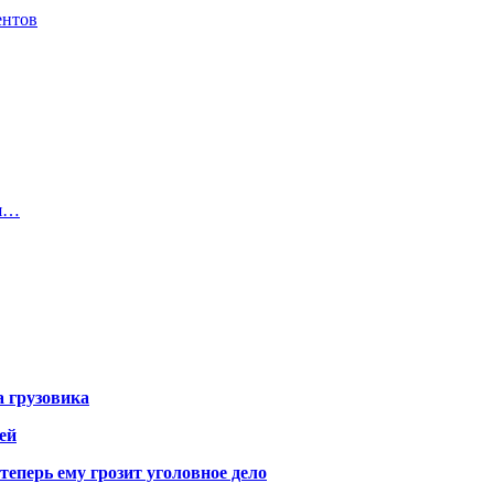
ентов
ия…
а грузовика
ей
теперь ему грозит уголовное дело