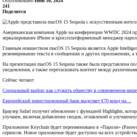
Опубликовано
Июн 16, 2024
241
Поделится
Американская компания Apple на конференции WWDC 2024 пред
зеркалирование iPhone и кроссплатформенный менеджер парол
Главным новшеством macOS 15 Sequoia является Apple Intellig
резюмирование текста в сообщениях и других приложениях, а т
На презентации macOS 15 Sequoia также была представлена пол
уведомления, а также перетаскивать контент между различным
Сейчас читают
Социальный выбор: как служить обществу в современном мире
Европейский инвестиционный банк выделяет €70 млрд на…
Браузер Safari получит обновление с функцией Highlights, ко
улучшен, включая добавление сводок, оглавлений и улучшенн
Приложение Keychain будет переименовано в «Пароли» (Passwo
сервисов. Новое приложение будет доступно на всех устройства