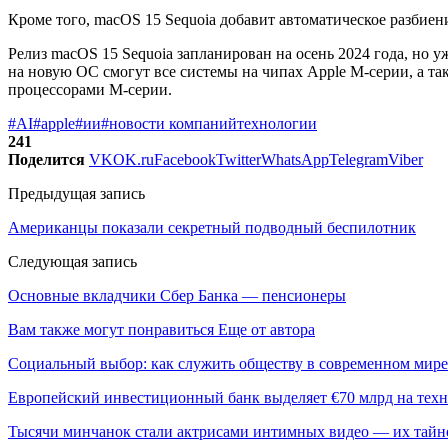
Кроме того, macOS 15 Sequoia добавит автоматическое разбиен
Релиз macOS 15 Sequoia запланирован на осень 2024 года, но 
на новую ОС смогут все системы на чипах Apple M-серии, а так
процессорами M-серии.
#AI
#apple
#ии
#новости компаний
технологии
241
Поделится
VK
OK.ru
Facebook
Twitter
WhatsApp
Telegram
Viber
Предыдущая запись
Американцы показали секретный подводный беспилотник
Следующая запись
Основные вкладчики Сбер Банка — пенсионеры
Вам также могут понравиться
Еще от автора
Социальный выбор: как служить обществу в современном мире
Европейский инвестиционный банк выделяет €70 млрд на техн
Тысячи минчанок стали актрисами интимных видео — их тай