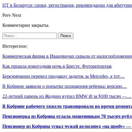
ЦТ в Беларуси: сроки, регистрация, рекомендации для абитури
Prev
Next
Комментарии закрыты.
Интересное:
Коммерческая фирма в Ивацевичах скрыла от налогообложен
Как прошла новогодняя ночь в Бресте. Фоторепортаж
Березовчанин перевел продавцу задаток за Mercedes, а тот…
В Кобрине заявили о попытке похищения ребенка: версию…
22-летний парень из Жодино купил BMW i8 за $100 тысяч —…
В Кобрине рабочего тяжело травмировало во время ремонт
Пенсионерка из Кобрина отдала мошенникам 70 тысяч рубл
Пенсионер из Кобрина угнал чужой велосипед «на пробу» — 