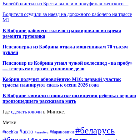
Волейболистки из Бреста вышли в полуфинал женского…
Водителя осудили за наезд на дорожного рабочего на трассе
М1
В Кобрине рабочего тяжело травмировало во время
ремонта грузовика
Пенсионерка из Кобрина отдала мошенникам 70 тысяч
рублей
Пенсионер из Кобрина угнал чужой велосипед «на пробу»
— теперь ему грозит уголовное дело
Кобрин получит обновлённую М10: первый участок
трассы планируют сдать к осени 2026 года
В Кобрине заявили о попытке похищения ребенка: версию
произошедшего рассказала мать
Где
сделать ключи
в Минске.
Метки
#беларусь
#авто
#tochka
#барановичи
#автобус