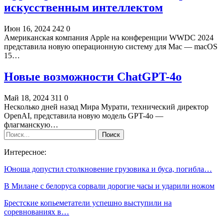
искусственным интеллектом
Июн 16, 2024
242
0
Американская компания Apple на конференции WWDC 2024
представила новую операционную систему для Mac — macOS
15…
Новые возможности ChatGPT-4o
Май 18, 2024
311
0
Несколько дней назад Мира Мурати, технический директор
OpenAI, представила новую модель GPT-4o —
флагманскую…
Интересное:
Юноша допустил столкновение грузовика и буса, погибла…
В Милане с белоруса сорвали дорогие часы и ударили ножом
Брестские копьеметатели успешно выступили на
соревнованиях в…