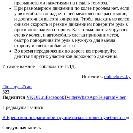
прерывистыми нажатиями на педаль тормоза.
При равномерном движении по колее проблем нет, если
у автомобиля совпадает с ней межколесное расстояние,
и достаточная высота клиренса. Чтобы выехать из колеи,
снизьте скорость и резким движением поверните руль в
противоположную сторону. Как только шины упрутся в
стенку колеи, и автомобиль слегка приподнимется,
быстро поворачивайте руль в нужную для выезда
сторону и слегка добавьте газ.
Во время передвижения по дороге контролируйте
действия других участников дорожного движения.
И самое важное – соблюдайте ПДД.
Источник:
onlinebrest.by
#беларусь
#гаи
323
Поделится
VK
OK.ru
Facebook
Twitter
WhatsApp
Telegram
Viber
Предыдущая запись
В Брестской пограничной группе начался новый учебный год
Следующая запись