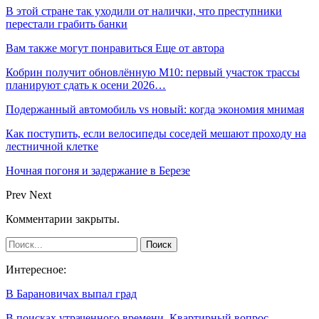
В этой стране так уходили от налички, что преступники
перестали грабить банки
Вам также могут понравиться
Еще от автора
Кобрин получит обновлённую М10: первый участок трассы
планируют сдать к осени 2026…
Подержанный автомобиль vs новый: когда экономия мнимая
Как поступить, если велосипеды соседей мешают проходу на
лестничной клетке
Ночная погоня и задержание в Березе
Prev
Next
Комментарии закрыты.
Интересное:
В Барановичах выпал град
В поисках утраченного времени. Квартирный вопрос