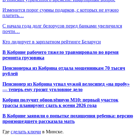
Изменится порог суммы подарков, с которых не нужно
платить…
С начала года долг белорусов перед банками увеличился
почти…
Кто лидирует в зарплатном рейтинге Беларуси
В Кобрине рабочего тяжело травмировало во время
ремонта грузовика
Пенсионерка из Кобрина отдала мошенникам 70 тысяч
рублей
Пенсионер из Кобрина угнал чужой велосипед «на пробу»
— теперь ему грозит уголовное дело
Кобрин получит обновлённую М10: первый участок
трассы планируют сдать к осени 2026 года
В Кобрине заявили о попытке похищения ребенка: версию
произошедшего рассказала мать
Где
сделать ключи
в Минске.