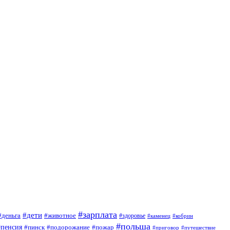
#зарплата
#дети
#деньга
#животное
#здоровье
#кобрин
#каменец
#польша
#пенсия
#пинск
#подорожание
#пожар
#приговор
#путешествие