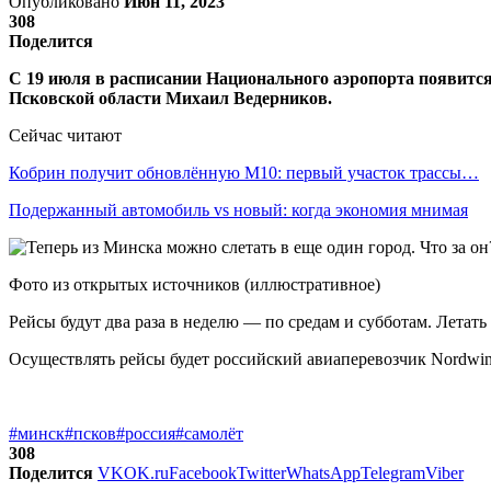
Опубликовано
Июн 11, 2023
308
Поделится
С 19 июля в расписании Национального аэропорта появитс
Псковской области Михаил Ведерников.
Сейчас читают
Кобрин получит обновлённую М10: первый участок трассы…
Подержанный автомобиль vs новый: когда экономия мнимая
Фото из открытых источников (иллюстративное)
Рейсы будут два раза в неделю — по средам и субботам. Летать
Осуществлять рейсы будет российский авиаперевозчик Nordwind
#минск
#псков
#россия
#самолёт
308
Поделится
VK
OK.ru
Facebook
Twitter
WhatsApp
Telegram
Viber