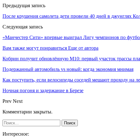
Предыдущая запись
После крушения самолета дети провели 40 дней в джунглях 
Следующая запись
«Манчестер Сити» впервые выиграл Лигу чемпионов по футбо
Вам также могут понравиться
Еще от автора
Кобрин получит обновлённую М10: первый участок трассы пл
Подержанный автомобиль vs новый: когда экономия мнимая
Как поступить, если велосипеды соседей мешают проходу на л
Ночная погоня и задержание в Березе
Prev
Next
Комментарии закрыты.
Интересное: