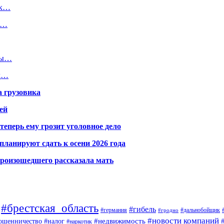
ак…
,…
ины…
од…
а грузовика
ей
теперь ему грозит уголовное дело
ланируют сдать к осени 2026 года
произошедшего рассказала мать
#брестская_область
#гибель
#германия
#дальнобойщик
#гродно
#новости компаний
ошенничество
#недвижимость
#налог
#наркотик