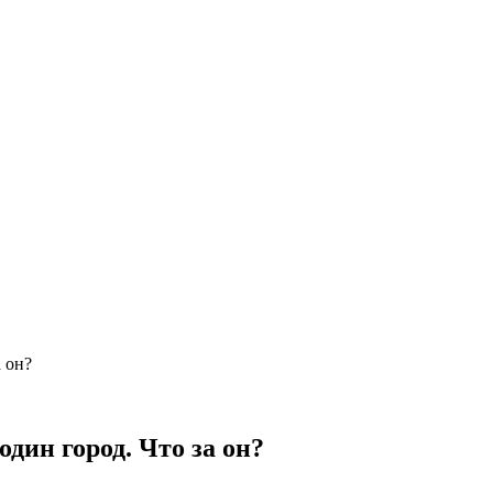
 он?
дин город. Что за он?