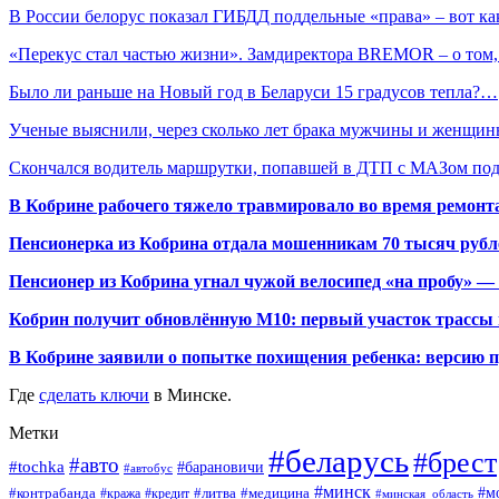
В России белорус показал ГИБДД поддельные «права» – вот к
«Перекус стал частью жизни». Замдиректора BREMOR – о том
Было ли раньше на Новый год в Беларуси 15 градусов тепла?…
Ученые выяснили, через сколько лет брака мужчины и женщ
Cкончался водитель маршрутки, попавшей в ДТП с МАЗом п
В Кобрине рабочего тяжело травмировало во время ремонт
Пенсионерка из Кобрина отдала мошенникам 70 тысяч рубл
Пенсионер из Кобрина угнал чужой велосипед «на пробу» — 
Кобрин получит обновлённую М10: первый участок трассы п
В Кобрине заявили о попытке похищения ребенка: версию 
Где
сделать ключи
в Минске.
Метки
#беларусь
#брест
#авто
#tochka
#барановичи
#автобус
#минск
#м
#контрабанда
#литва
#кража
#медицина
#кредит
#минская_область