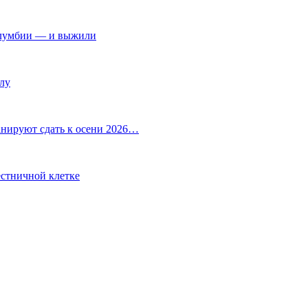
Колумбии — и выжили
лу
анируют сдать к осени 2026…
естничной клетке