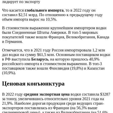
Что касается
глобального импорта
, то в 2022 году он
составил $2,51 млрд. По отношению к предыдущему году
объем импорта вырос на 10,5%.
В стоимостном выражении крупнейшим импортером водки
были Соединенные Штаты Америки. В топ-5 мировых
покупателей также вошли Франция, Великобритания, Канада
и Германия.
Отмечается, что в 2021 году Россия импортировала 1,2 млн
дал водки на сумму $61,5 млн. Основным поставщиком водки
в РФ выступила
Беларусь
, на которую пришлось 40,9%
российского импорта в стоимостном выражении. В топ-3
поставщиков также вошли Финляндия (19,8%) и Казахстан
(10,9%).
Ценовая конъюнктура
В 2022 году
средняя экспортная цена
водки составила $3287
за тонну, увеличившись относительно уровня 2021 года на
21,9%. Наиболее дорогая продукция среди ведущих стран-
экспортеров поставлялась из Франции (на 56,3% выше
среднемировой цены), а также из Великобритании (на 51,6%