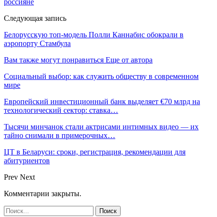
россияне
Следующая запись
Белорусскую топ-модель Полли Каннабис обокрали в
аэропорту Стамбула
Вам также могут понравиться
Еще от автора
Социальный выбор: как служить обществу в современном
мире
Европейский инвестиционный банк выделяет €70 млрд на
технологический сектор: ставка…
Тысячи минчанок стали актрисами интимных видео — их
тайно снимали в примерочных…
ЦТ в Беларуси: сроки, регистрация, рекомендации для
абитуриентов
Prev
Next
Комментарии закрыты.