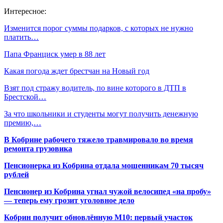
Интересное:
Изменится порог суммы подарков, с которых не нужно
платить…
Папа Франциск умер в 88 лет
Какая погода ждет брестчан на Новый год
Взят под стражу водитель, по вине которого в ДТП в
Брестской…
За что школьники и студенты могут получить денежную
премию,…
В Кобрине рабочего тяжело травмировало во время
ремонта грузовика
Пенсионерка из Кобрина отдала мошенникам 70 тысяч
рублей
Пенсионер из Кобрина угнал чужой велосипед «на пробу»
— теперь ему грозит уголовное дело
Кобрин получит обновлённую М10: первый участок