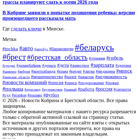
трассы планируют сдать к осени 2026 года
В Кобрине заявили о попытке похищения ребенка: версию
произошедшего рассказала мать
Где
сделать ключи
в Минске.
Метки
#беларусь
#авто
#tochka
#барановичи
#автобус
#брест
#брестская_область
#гибель
#германия
#зарплата
#дети
#деньга
#животное
#дальнобойщик
#гродно
#здоровье
#минск
#контрабанда
#литва
#кража
#медицина
#кобрин
#кредит
#каменец
#мошенничество
#недвижимость
#налог
#наркотик
#минская_область
#новости компаний
#пенсия
#пинск
#подорожание
#пожар
#польша
#россия
#работа
#сигарета
#приговор
#путешествие
#пьяный
#футбол
#суд
#телефон
#топливо
© 2026 - Новости Кобрина и Брестской области. Все права
защищены.
Любое копирование материалов с нашего ресурса разрешается
только с обратной активной ссылкой на страницу статьи.
Все материалы опубликованные на сайте взяты с открытых
источников и других порталов интернета, все права на
авторство принадлежат их законным владельцам.