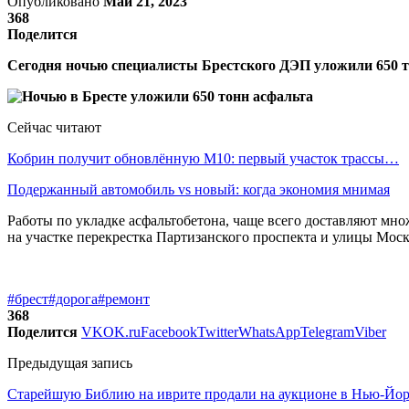
Опубликовано
Май 21, 2023
368
Поделится
Сегодня ночью специалисты Брестского ДЭП уложили 650 т
Сейчас читают
Кобрин получит обновлённую М10: первый участок трассы…
Подержанный автомобиль vs новый: когда экономия мнимая
Работы по укладке асфальтобетона, чаще всего доставляют мн
на участке перекрестка Партизанского проспекта и улицы Моск
#брест
#дорога
#ремонт
368
Поделится
VK
OK.ru
Facebook
Twitter
WhatsApp
Telegram
Viber
Предыдущая запись
Старейшую Библию на иврите продали на аукционе в Нью-Йорк