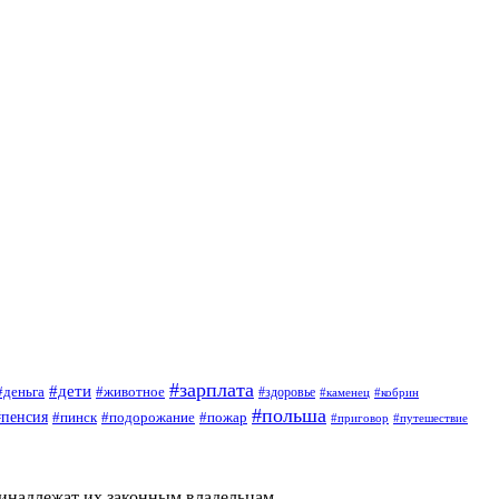
#зарплата
#дети
#деньга
#животное
#здоровье
#кобрин
#каменец
#польша
#пенсия
#пинск
#подорожание
#пожар
#приговор
#путешествие
ринадлежат их законным владельцам.