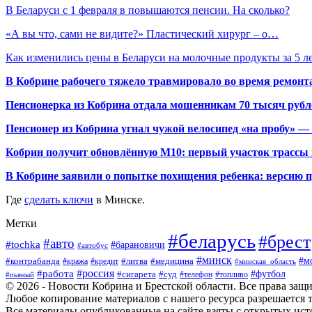
В Беларуси с 1 февраля в повышаются пенсии. На сколько?
«А вы что, сами не видите?» Пластический хирург – о…
Как изменились цены в Беларуси на молочные продукты за 5 л
В Кобрине рабочего тяжело травмировало во время ремонт
Пенсионерка из Кобрина отдала мошенникам 70 тысяч рубл
Пенсионер из Кобрина угнал чужой велосипед «на пробу» — 
Кобрин получит обновлённую М10: первый участок трассы п
В Кобрине заявили о попытке похищения ребенка: версию 
Где
сделать ключи
в Минске.
Метки
#беларусь
#брест
#авто
#tochka
#барановичи
#автобус
#минск
#м
#контрабанда
#литва
#кража
#медицина
#кредит
#минская_область
#россия
#работа
#футбол
#сигарета
#суд
#пьяный
#телефон
#топливо
© 2026 - Новости Кобрина и Брестской области. Все права защ
Любое копирование материалов с нашего ресурса разрешается т
Все материалы опубликованные на сайте взяты с открытых исто