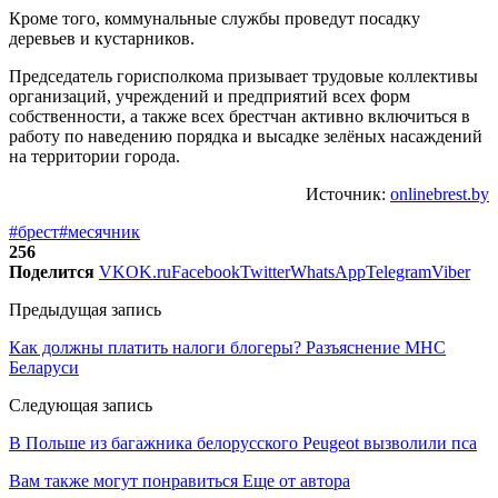
Кроме того, коммунальные службы проведут посадку
деревьев и кустарников.
Председатель горисполкома призывает трудовые коллективы
организаций, учреждений и предприятий всех форм
собственности, а также всех брестчан активно включиться в
работу по наведению порядка и высадке зелёных насаждений
на территории города.
Источник:
onlinebrest.by
#брест
#месячник
256
Поделится
VK
OK.ru
Facebook
Twitter
WhatsApp
Telegram
Viber
Предыдущая запись
Как должны платить налоги блогеры? Разъяснение МНС
Беларуси
Следующая запись
В Польше из багажника белорусского Peugeot вызволили пса
Вам также могут понравиться
Еще от автора