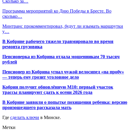
Сколько за…
Программа мероприятий ко Дню Победы в Бресте. Во
сколько…
Минтранс прокомментировал, будут ли изымать маршрутки
у…
В Кобрине рабочего тяжело травмировало во время
ремонта грузовика
Пенсионерка из Кобрина отдала мошенникам 70 тысяч
рублей
Пенсионер из Кобрина угнал чужой велосипед «на пробу»
— теперь ему грозит уголовное дело
Кобрин получит обновлённую М10: первый участок
трассы планируют сдать к осени 2026 года
В Кобрине заявили о попытке похищения ребенка: версию
произошедшего рассказала мать
Где
сделать ключи
в Минске.
Метки