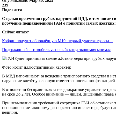
Опубликовано
Мар 30, 2023
239
Поделится
С целью пресечения грубых нарушений ПДД, в том числе св
поручение подразделениям ГАИ о принятии самых жёстких 
Сейчас читают
Кобрин получит обновлённую М10: первый участок трассы…
Подержанный автомобиль vs новый: когда экономия мнимая
Фото носит иллюстративный характер
В МВД напоминают: за вождение транспортного средства в нетр
нарушение влечёт уголовную ответственность с конфискацией 
В отношении бесправников за неоднократное управление тран
на срок до 2 лет. Особое внимание — лицам, лишённым права 
При невыполнении требований сотрудника ГАИ об остановке тр
неповиновение законному распоряжению инспектора, будут н
величин.