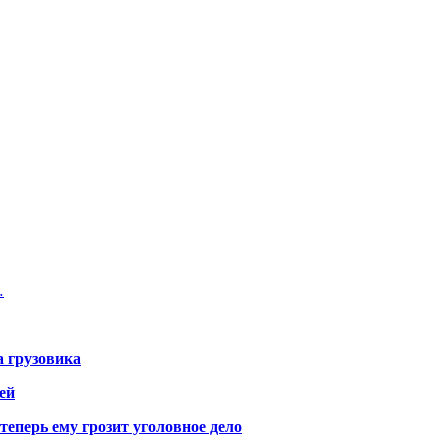
…
а грузовика
ей
теперь ему грозит уголовное дело