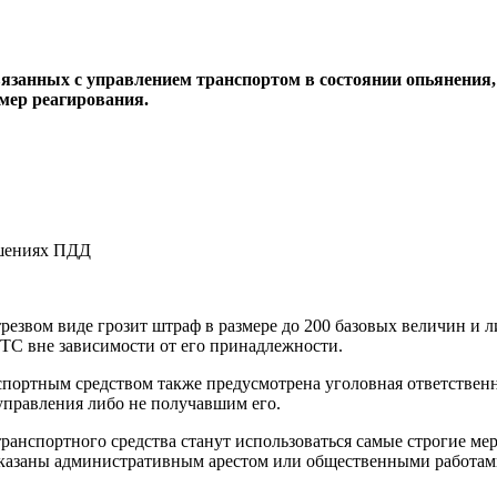
язанных с управлением транспортом в состоянии опьянения, 
мер реагирования.
езвом виде грозит штраф в размере до 200 базовых величин и л
ТС вне зависимости от его принадлежности.
спортным средством также предусмотрена уголовная ответствен
управления либо не получавшим его.
анспортного средства станут использоваться самые строгие ме
аказаны административным арестом или общественными работам