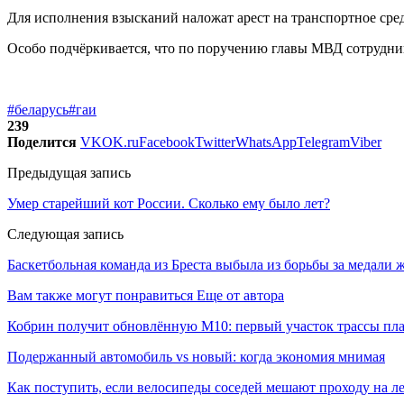
Для исполнения взысканий наложат арест на транспортное сре
Особо подчёркивается, что по поручению главы МВД сотрудн
#беларусь
#гаи
239
Поделится
VK
OK.ru
Facebook
Twitter
WhatsApp
Telegram
Viber
Предыдущая запись
Умер старейший кот России. Сколько ему было лет?
Следующая запись
Баскетбольная команда из Бреста выбыла из борьбы за медали 
Вам также могут понравиться
Еще от автора
Кобрин получит обновлённую М10: первый участок трассы пл
Подержанный автомобиль vs новый: когда экономия мнимая
Как поступить, если велосипеды соседей мешают проходу на л