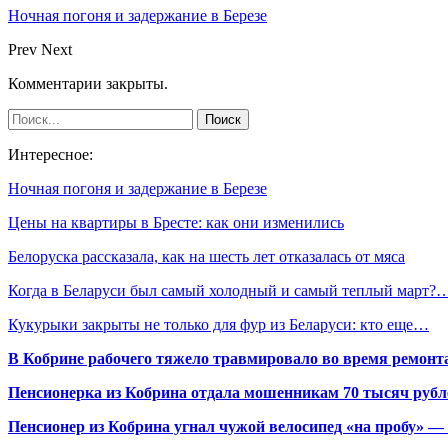
Ночная погоня и задержание в Березе
Prev
Next
Комментарии закрыты.
Интересное:
Ночная погоня и задержание в Березе
Цены на квартиры в Бресте: как они изменились
Белоруска рассказала, как на шесть лет отказалась от мяса
Когда в Беларуси был самый холодный и самый теплый март?
Кукурыки закрыты не только для фур из Беларуси: кто еще…
В Кобрине рабочего тяжело травмировало во время ремонт
Пенсионерка из Кобрина отдала мошенникам 70 тысяч рубл
Пенсионер из Кобрина угнал чужой велосипед «на пробу» — 