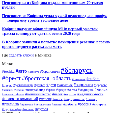
Пенсионерка из Кобрина отдала мошенникам 70 тысяч
рублей
Пенсионер из Кобрина угнал чужой велосипед «на пробу»
— теперь ему грозит уголовное дело
Кобрин получит обновлённую М10: первый участок
трассы планируют сдать к осени 2026 года
В Кобрине заявили о попытке похищения ребенка: версию
произошедшего рассказала мать
Где
сделать ключи
в Минске.
Метки
#беларусь
#авто
#tochka
#барановичи
#автобус
#брест
#брестская_область
#гибель
#германия
#зарплата
#дети
#деньга
#животное
#дальнобойщик
#гродно
#здоровье
#минск
#контрабанда
#литва
#кража
#медицина
#кобрин
#кредит
#каменец
#мошенничество
#недвижимость
#налог
#наркотик
#минская_область
#новости компаний
#пенсия
#пинск
#подорожание
#пожар
#польша
#россия
#работа
#сигарета
#приговор
#путешествие
#пьяный
#футбол
#суд
#телефон
#топливо