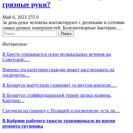
грязные руки?
Май 6, 2023
255
0
За день руки человека контактируют с десятками и сотнями
самых разных поверхностей. Болезнетворные бактерии,…
Интересное:
В Бресте открывается сезон музыкальных вечеров на
Советской:…
Именно эта категория граждан может рассчитывать на
досрочную…
В Беларуси выпустили газировку со вкусом конопли.…
В Беларуси стаффордширский терьер загрыз хозяина.
Картина…
Съездили на границу с Польшей и посмотрели, есть ли…
В Кобрине рабочего тяжело травмировало во время
ремонта грузовика