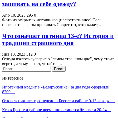
зашивать на себе одежду?
Апр 10, 2023
295
0
Фото из открытых источников (иллюстративное) Соль
просыпать – слезы проливать Соврет тот, кто скажет,…
Что означает пятница 13-е? История и
традиции страшного дня
Янв 13, 2023
312
0
Откуда взялось суеверие о "самом страшном дне", чему стоит
верить, а чему — нет, читайте в…
Интересное:
Ипотечный кредит в «Беларусбанке» за два года оформили
8200…
Отключения электроэнергии в Бресте и районе 9-13 января:…
Кто в Бресте и районе временно останется без света 20-24…