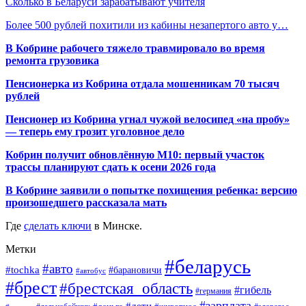
Сколько в Беларуси зарабатывают учителя
Более 500 рублей похитили из кабины незапертого авто у…
В Кобрине рабочего тяжело травмировало во время
ремонта грузовика
Пенсионерка из Кобрина отдала мошенникам 70 тысяч
рублей
Пенсионер из Кобрина угнал чужой велосипед «на пробу»
— теперь ему грозит уголовное дело
Кобрин получит обновлённую М10: первый участок
трассы планируют сдать к осени 2026 года
В Кобрине заявили о попытке похищения ребенка: версию
произошедшего рассказала мать
Где
сделать ключи
в Минске.
Метки
#беларусь
#авто
#tochka
#барановичи
#автобус
#брест
#брестская_область
#гибель
#германия
#зарплата
#дети